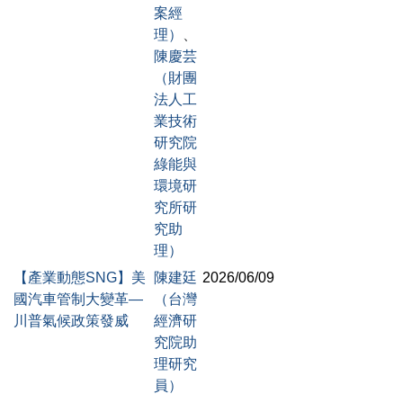
案經
理）
、
陳慶芸
（財團
法人工
業技術
研究院
綠能與
環境研
究所研
究助
理）
【產業動態SNG】美
陳建廷
2026/06/09
國汽車管制大變革―
（台灣
川普氣候政策發威
經濟研
究院助
理研究
員）