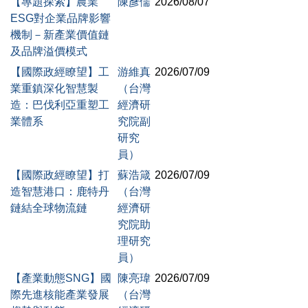
【專題探索】農業
陳彥儒
2026/08/07
ESG對企業品牌影響
機制－新產業價值鏈
及品牌溢價模式
【國際政經瞭望】工
游維真
2026/07/09
業重鎮深化智慧製
（台灣
造：巴伐利亞重塑工
經濟研
業體系
究院副
研究
員）
【國際政經瞭望】打
蘇浩箴
2026/07/09
造智慧港口：鹿特丹
（台灣
鏈結全球物流鏈
經濟研
究院助
理研究
員）
【產業動態SNG】國
陳亮瑋
2026/07/09
際先進核能產業發展
（台灣