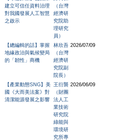
建立可信任資料治理
（台灣
對我國發展人工智慧
經濟研
之啟示
究院助
理研究
員）
【總編輯的話】掌握
林欣吾
2026/07/09
地緣政治與氣候變局
（台灣
的「韌性」商機
經濟研
究院副
院長）
【產業動態SNG】美
王衍襲
2026/06/09
國《大而美法案》對
（財團
清潔能源發展之影響
法人工
業技術
研究院
綠能與
環境研
究所專