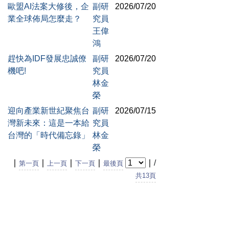
歐盟AI法案大修後，企
副研
2026/07/20
業全球佈局怎麼走？
究員
王偉
鴻
趕快為IDF發展忠誠僚
副研
2026/07/20
機吧!
究員
林金
榮
迎向產業新世紀聚焦台
副研
2026/07/15
灣新未來：這是一本給
究員
台灣的「時代備忘錄」
林金
榮
∣
∣
∣
∣
∣
/
第一頁
上一頁
下一頁
最後頁
共13頁