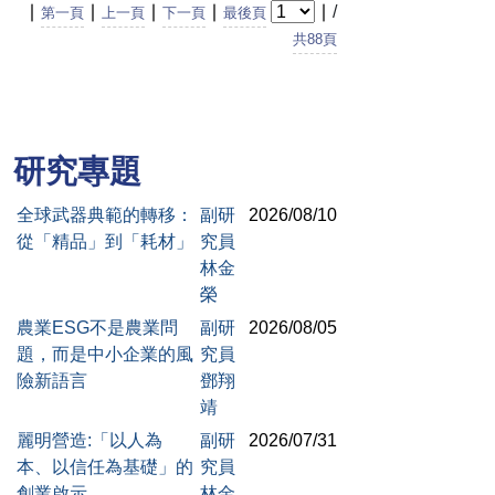
∣
∣
∣
∣
∣
/
第一頁
上一頁
下一頁
最後頁
共88頁
研究專題
全球武器典範的轉移：
副研
2026/08/10
從「精品」到「耗材」
究員
林金
榮
農業ESG不是農業問
副研
2026/08/05
題，而是中小企業的風
究員
險新語言
鄧翔
靖
麗明營造:「以人為
副研
2026/07/31
本、以信任為基礎」的
究員
創業啟示
林金