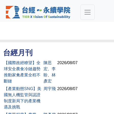
台經月刊
【國際政經瞭望】全
陳思
2026/08/07
球安全農食冷鏈趨勢
宏
、
李
推動家禽產業全程不
盼
、
林
斷鏈
彥宏
【產業動態SNG】美
周宇飛
2026/08/07
國無人機監管與認證
制度新局下的產業機
遇及挑戰