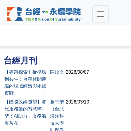
台經月刊
【專題探索】從循環
陳煥文
2026/08/07
到共生：台灣休閒農
場的場域經濟與永續
實踐
【國際政經瞭望】餐
蕭志聖
2026/03/10
旅服務業的智慧轉
（台北
型：AI助力，服務溫
海洋科
度常在
技大學
助理教