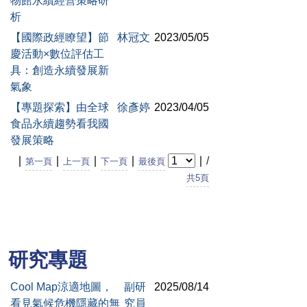
物館永續經營策略研
析
【國際政經瞭望】節
林冠文
2023/05/05
慶活動×數位評估工
具：創造永續發展新
氣象
【專題探索】由全球
徐彥婷
2023/04/05
食品永續趨勢看我國
發展策略
∣
∣
∣
∣
∣
/
第一頁
上一頁
下一頁
最後頁
共5頁
研究專題
Cool Map涼適地圖，
副研
2025/08/14
看見氣候危機隱藏的無
究員