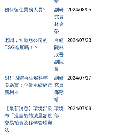
靖
如何留住業務人員?
副研
2024/08/05
究員
林金
榮
老闆，知道您公司的
台經
2024/07/23
ESG進展嗎！？
院林
欣吾
副院
長
SRF固體再生燃料轉
副研
2024/07/17
廢為寶：企業永續經營
究員
新利器
鄧翔
靖
【最新消息】環境部發
環境
2024/07/08
布「溫室氣體減量額度
部
交易拍賣及移轉管理辦
法」