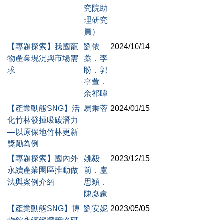
究院助
理研究
員）
【專題探索】我國寵
劉依
2024/10/14
物產業現況與市場需
蓁．李
求
盼．郭
亭萱．
余祁暐
【產業動態SNG】活
易秉蓉
2024/01/15
化竹林發揮吸碳潛力
―以原保地竹林更新
獎勵為例
【專題探索】國內外
姚毅
2023/12/15
永續產業園區推動做
前．盧
法與案例介紹
思穎．
陳彥豪
【產業動態SNG】博
劉安妮
2023/05/05