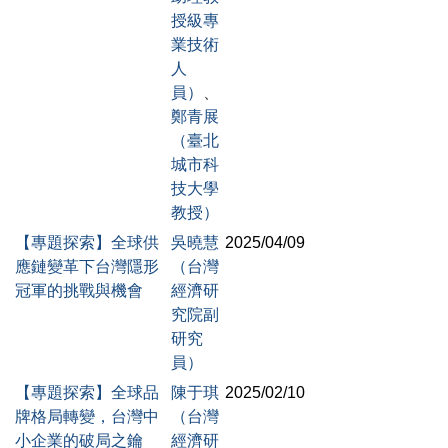
授級專
業技術
人
員）
、
鄭青展
（臺北
城市科
技大學
教授）
【專題探索】全球供
吳曉慧
2025/04/09
應鏈變革下台灣隱形
（台灣
冠軍的挑戰與機會
經濟研
究院副
研究
員）
【專題探索】全球品
陳于琪
2025/02/10
牌格局轉變，台灣中
（台灣
小企業的破局之鑰
經濟研