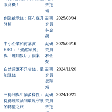
限商機！
鄧翔
靖
創業啟示錄：羅布森升
副研
2025/08/04
降椅
究員
林金
榮
中小企業如何落實
副研
2025/06/16
ESG：「覺醒家居」
究員
與「麗翔飯店」個案
林金
榮
自然碳匯不只省錢，還
副研
2024/11/20
能賺錢
究員
鄧翔
靖
三得利與生物多樣性：
副研
2024/10/21
從傳統製酒到環境守護
究員
的轉型之旅
鄧翔