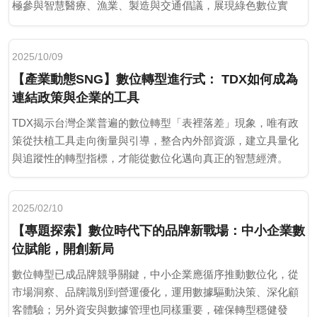
極參與智慧醫療、漁業、製造與交通倡議，展現綠色數位實
力。
2025/10/09
【產業動態SNG】數位轉型進行式： TDX如何成為
連結政策與企業的工具
TDX揭示台灣企業普遍的數位轉型「表裡落差」現象，唯有政
策從扶植工具走向衡量與引導，整合內外部資源，建立具量化
與追蹤性的轉型指標，才能從數位化邁向真正的智慧經濟。
2025/02/10
【專題探索】數位時代下的品牌新戰場：中小企業數
位賦能，開創新局
數位轉型已成品牌競爭關鍵，中小企業應循序推動數位化，從
市場洞察、品牌識別到營運優化，運用數據驅動決策、深化顧
客體驗；另外資安與數據管理也同樣重要，確保轉型穩健發