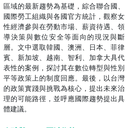
區域的最新趨勢為基礎，綜合聯合國、
國際勞工組織與各國官方統計，觀察女
性經濟參與在勞動市場、薪資待遇、領
導決策與數位安全等面向的現況與斷
層。文中選取韓國、澳洲、日本、菲律
賓、新加坡、越南、智利、加拿大具代
表性的案例，探討其在數位轉型與性別
平等政策上的制度回應。最後，以台灣
的政策實踐與挑戰為核心，提出未來治
理的可能路徑，並呼應國際趨勢提出具
體建議。