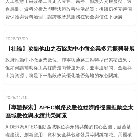
人工智慧正由效率工具走入零售、醫療、照護與交通服務，透
過感測、資料分析及即時決策改善生活品質；後續仍須完善個
資保護與資料治理，讓跨域智慧服務在安全與信任下擴展。
2026/07/09
【社論】攻錯他山之石協助中小微企業多元振興發展
政府推動中小微企業數位、淨零與通路三軸轉型已累積成果，
但如何讓補助從工具採購走向營運升級，並串連顧問、金融與
出海資源，將是下一階段政策優化能否落地的核心關鍵。
2025/11/10
【專題探索】APEC網路及數位經濟路徑圖推動亞太
區域數位與永續共榮願景
AIDER為APEC推動區域數位與永續共榮的核心藍圖，涵蓋基
礎建設、創新應用、資料安全與包容發展等關鍵領域。我國積