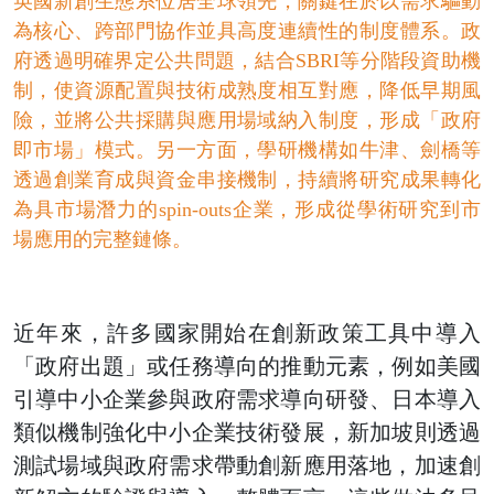
英國新創生態系位居全球領先，關鍵在於以需求驅動
為核心、跨部門協作並具高度連續性的制度體系。政
府透過明確界定公共問題，結合SBRI等分階段資助機
制，使資源配置與技術成熟度相互對應，降低早期風
險，並將公共採購與應用場域納入制度，形成「政府
即市場」模式。另一方面，學研機構如牛津、劍橋等
透過創業育成與資金串接機制，持續將研究成果轉化
為具市場潛力的spin-outs企業，形成從學術研究到市
場應用的完整鏈條。
近年來，許多國家開始在創新政策工具中導入
「政府出題」或任務導向的推動元素，例如美國
引導中小企業參與政府需求導向研發、日本導入
類似機制強化中小企業技術發展，新加坡則透過
測試場域與政府需求帶動創新應用落地，加速創