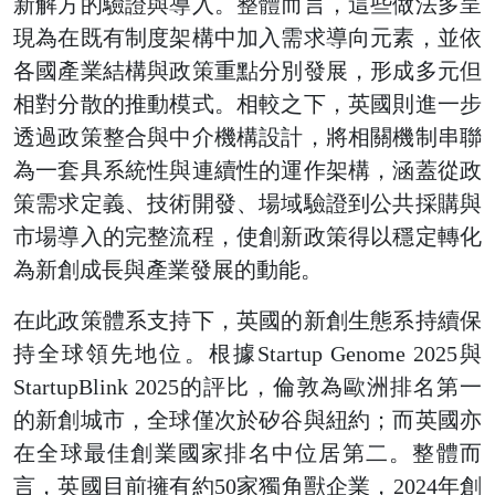
新解方的驗證與導入。整體而言，這些做法多呈
現為在既有制度架構中加入需求導向元素，並依
各國產業結構與政策重點分別發展，形成多元但
相對分散的推動模式。相較之下，英國則進一步
透過政策整合與中介機構設計，將相關機制串聯
為一套具系統性與連續性的運作架構，涵蓋從政
策需求定義、技術開發、場域驗證到公共採購與
市場導入的完整流程，使創新政策得以穩定轉化
為新創成長與產業發展的動能。
在此政策體系支持下，英國的新創生態系持續保
持全球領先地位。根據Startup Genome 2025與
StartupBlink 2025的評比，倫敦為歐洲排名第一
的新創城市，全球僅次於矽谷與紐約；而英國亦
在全球最佳創業國家排名中位居第二。整體而
言，英國目前擁有約50家獨角獸企業，2024年創