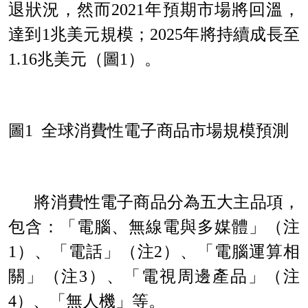
退狀況，然而
2021
年預期市場將回溫，
達到
1
兆美元規模；
2025
年將持續成長至
1.16
兆美元（圖
1
）。
圖
1
全球消費性電子商品市場規模預測
將消費性電子商品分為五大主品項，
包含：「電腦、無線電與多媒體」（注
1
）、「電話」（注
2
）、「電腦運算相
關」（注
3
）、「電視周邊產品」（注
4
）、「無人機」等。