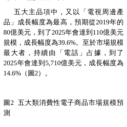
五大主品項中，又以「電視周邊產
品」成長幅度為最高，預期從
2019
年的
80
億美元，到了
2025
年會達到
110
億美元
規模，成長幅度為
39.6%
。至於市場規模
最大者，持續由「電話」占據，到了
2025
年會達到
5,710
億美元，成長幅度為
14
.6%
（圖
2
）。
圖
2
五大類消費性電子商品市場規模預
測