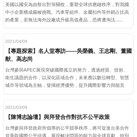
美國以國安為由祭出對等關稅，重塑全球供應鏈秩序，對我國
中小企業構成嚴峻挑戰。汽車零組件、金屬扣件等外銷占比高
的產業，若無法海外設廠或升級高值產品，恐將遭淘汰......
2021/04/09
【專題探索】名人堂專訪——吳榮義、王志剛、董國
猷、高志尚
台灣參與APEC展現突破國際孤立的努力，透過經貿、技術、
衛生議題的合作，以深化區域合作，未來應以數位轉型、智慧
城市等領域為主軸，發揮經濟優勢，提升國際影響力與能見
度。
2021/03/09
【陳博志論壇】與拜登合作對抗不公平政策
台灣參與拜登政府所倡導的公平競爭秩序，將可促進台美合作
並爭取國際公平待遇，展現解決問題的能力與全球貢獻，特別