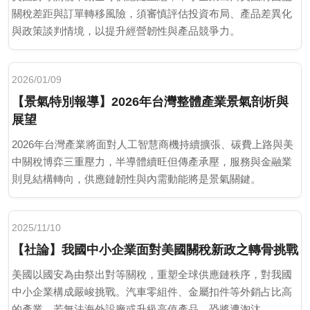
關稅差距與訂單轉移風險，須審慎評估投資布局、產品差異化
與政策談判情境，以提升經營韌性與產品競爭力。
2026/01/09
【景氣特別報導】2026年台灣整體產業景氣剖析與
展望
2026年台灣產業將面對人工智慧商機持續擴張、碳費上路與美
中關稅博弈三重壓力，半導體續旺但傳產承壓，服務與金融業
則見結構轉向，供應鏈韌性與內需動能將是景氣關鍵。
2025/11/10
【社論】我國中小企業面對美國關稅新政之轉骨挑戰
美國以國安為由祭出對等關稅，重塑全球供應鏈秩序，對我國
中小企業構成嚴峻挑戰。汽車零組件、金屬扣件等外銷占比高
的產業，若無法海外設廠或升級高值產品，恐將遭淘汰......