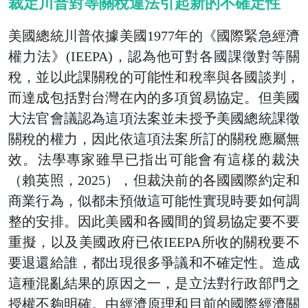
裁定川普對等關稅違法引起新的不確定性
美國總統川普依據美國1977年的《國際緊急經濟
權力法》(IEEPA)，認為他可對各國課徵對等關
稅，並以此課關稅的可能性和稅率與各國談判，
而達成包括對台灣在內的多項貿易協定。但美國
大法官會議認為這項法案並未授予美國總統課徵
關稅的權力，因此依這項法案所訂的關稅應屬無
效。法學專家雖早已指出可能會有這樣的裁決
（賴英照，2025），但裁決前的各國國際約定和
商業行為，似都未預做這可能性實現時要如何調
整的安排。因此美國和各國間的貿易協定要不要
重擬，以及美國政府已依IEEPA所收的關稅要不
要退還給誰，都出現很多爭議和不確定性。造成
這種混亂結果的原因之一，是立法對行政部門之
授權不夠明確。由經濟原理和目前的國際經濟關