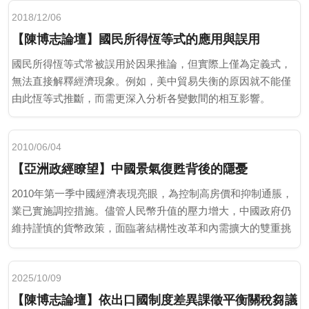
2018/12/06
【陳博志論壇】國民所得恆等式的應用與誤用
國民所得恆等式常被誤用於因果推論，但實際上僅為定義式，
無法直接解釋經濟現象。例如，美中貿易失衡的原因就不能僅
由此恆等式推斷，而需更深入分析各變數間的相互影響。
2010/06/04
【亞洲政經瞭望】中國景氣復甦背後的隱憂
2010年第一季中國經濟表現亮眼，為控制高房價和抑制通脹，
業已實施調控措施。儘管人民幣升值的壓力增大，中國政府仍
維持謹慎的貨幣政策，面臨著結構性改革和內需擴大的雙重挑
戰。
2025/10/09
【陳博志論壇】依出口國制度差異課徵平衡關稅芻議