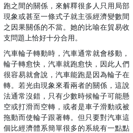
跑之間的關係，來解釋很多人只用局部
現象或甚至一條式子就主張經濟變數間
之因果關係的不當。她的比喻在貿易收
支問題上恰好十分合用。
汽車輪子轉動時，汽車通常就會移動，
輪子轉愈快，汽車就跑愈快，因此人們
很容易就會說，汽車能跑是因為輪子在
轉。若光由現象來看兩者的關係，這說
法通常沒錯，只有少數時候輪子可能懸
空或打滑而空轉，或者是車子滑動或被
拖動而使輪子跟著轉。但只要對汽車這
個比經濟體系簡單很多的系統有一點點