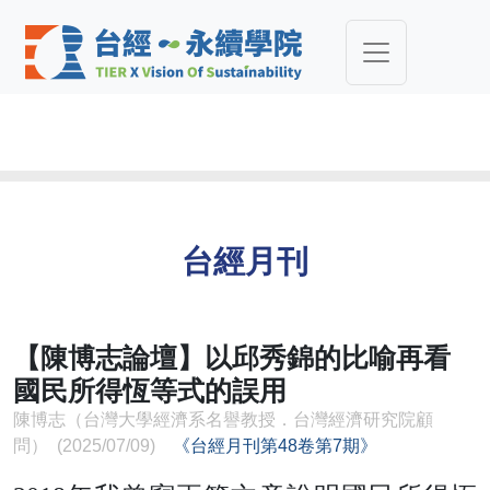
台經月刊
【陳博志論壇】以邱秀錦的比喻再看
國民所得恆等式的誤用
陳博志（台灣大學經濟系名譽教授．台灣經濟研究院顧
問） (2025/07/09)
《台經月刊第48卷第7期》