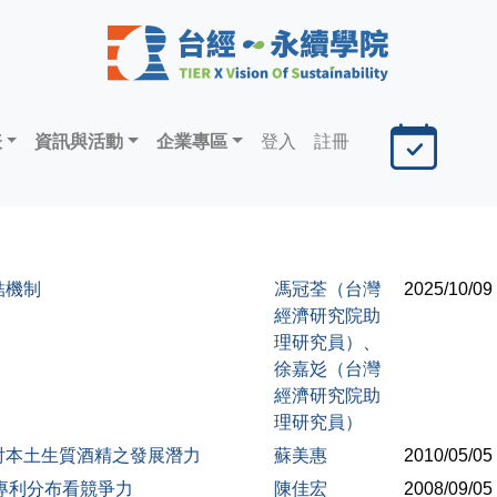
表
資訊與活動
企業專區
登入
註冊
結機制
馮冠荃（台灣
2025/10/09
經濟研究院助
理研究員）
、
徐嘉彣（台灣
經濟研究院助
理研究員）
討本土生質酒精之發展潛力
蘇美惠
2010/05/05
專利分布看競爭力
陳佳宏
2008/09/05