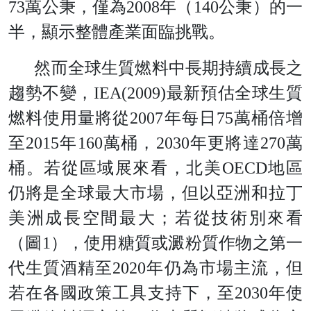
7
3
萬公秉，僅
為
200
8
年
（
14
0
公秉）的一
半，顯示整體產業面臨挑戰。
然而全球生質燃料中長期持續成長之
趨勢不變
，
IEA(2009
)
最新預估全球生質
燃料使用量將
從
200
7
年每
日
7
5
萬桶倍增
至
201
5
年
16
0
萬桶
，
203
0
年更將
達
27
0
萬
桶。若從區域展來看，北
美
OEC
D
地區
仍將是全球最大市場，但以亞洲和拉丁
美洲成長空間最大；若從技術別來看
（
圖
1
），使用糖質或澱粉質作物之第一
代生質酒精
至
202
0
年仍為市場主流，但
若在各國政策工具支持下，
至
203
0
年使