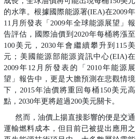
成長，全球油價將可能出現每
桶
15
0
美元
的水準。根據國際能源
署
(IEA
)
在
200
9
年
1
1
月所發表
「
200
9
年全球能源展望」報
告評估，國際油價
到
202
0
年每桶將漲
至
10
0
美元
，
203
0
年會繼續攀升
到
11
5
美
元；美國能源部能源資訊中
心
(EIA
)
在
200
9
年
1
2
月所發表的
「
201
0
年能源展
望」報告中，更是大膽預測在悲觀情境
下
，
201
5
年油價將重回每
桶
15
0
美元高
點
，
203
0
年更將超
過
20
0
美元關卡。
然而，油價上揚直接影響的便是交通
運輸燃料成本，但目前已被提出應用之