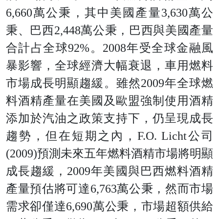
6,66
0
萬公秉，其中美國產
量
3,63
0
萬公
秉、巴
西
2,44
8
萬公秉，巴西與美國產量
合計占全
球
92
%
。
200
8
年受全球金融風
暴影響，全球經濟大幅衰退，車用燃料
市場成長明顯趨緩。雖
然
200
9
年全球燃
料酒精產量在美國及歐盟強制使用酒精
添加於汽油之政策支持下，仍呈現成長
趨勢，但在短期之內
，
F.O. Lich
t
公
司
(2009
)
預測未來五年燃料酒精市場將明顯
成長趨緩
，
200
9
年美國與巴西燃料酒精
產量預估將可
達
6,76
3
萬公秉，然而市場
需求卻僅
達
6,69
0
萬公秉，市場超額供
給