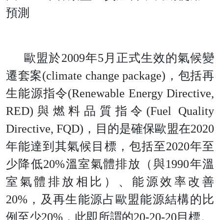
預測
歐盟
於
200
9
年
5
月正式生效的氣候變
遷套
案
(climate change package
)
，包括再
生能源指
令
(Renewable Energy Directive,
RED
)
與燃料品質指
令
(Fuel Quality
Directive, FQD
)
，目的是確保歐盟
在
202
0
年能達到其氣候目標，包括
至
202
0
年至
少降
低
20
%
溫室氣體排放（
與
199
0
年溫
室氣體排放相比）、能源效率改
善
20
%
，及再生能源占歐盟能源結構的比
例至
少
20
%
，此即所謂
的
20-20-2
0
目標。