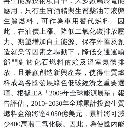
再生能源技術項目中，大多數屬於電能
應用，只有生質酒精與生質柴油等液態
生質燃料，可作為車用替代燃料。因
此，在油價上漲、降低二氧化碳排放壓
力、期望增加自主能源、保存外匯及創
造就業等因素之驅動下，降低交通運輸
部門對於化石燃料依賴及溫室氣體排
放，且兼顧創造新興產業，使得生質燃
料成為各國發展綠色低碳經濟之重要選
項。根
據
IE
A
「
200
9
年全球能源展望」報
告評估
，
2010~203
0
年全球累計投資生質
燃料金額將
達
4,05
0
億美元，累計將可減
少
40
0
萬噸二氧化碳。因此，為使國內能