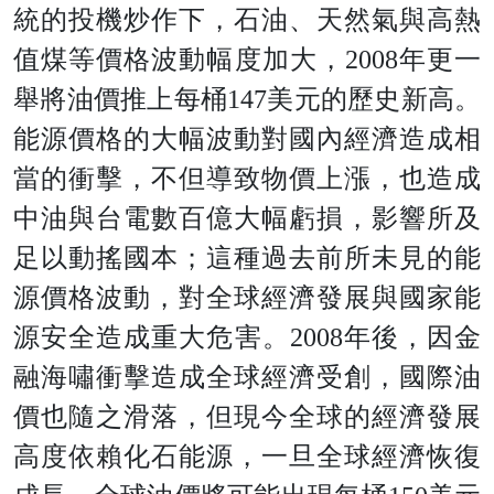
統的投機炒作下，石油、天然氣與高熱
值煤等價格波動幅度加大
，
200
8
年更一
舉將油價推上每
桶
14
7
美元的歷史新高。
能源價格的大幅波動對國內經濟造成相
當的衝擊，不但導致物價上漲，也造成
中油與台電數百億大幅虧損，影響所及
足以動搖國本；這種過去前所未見的能
源價格波動，對全球經濟發展與國家能
源安全造成重大危害
。
200
8
年後，因金
融海嘯衝擊造成全球經濟受創，國際油
價也隨之滑落，但現今全球的經濟發展
高度依賴化石能源，一旦全球經濟恢復