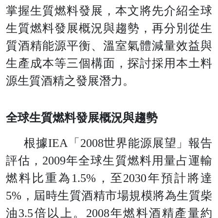
掌握生質燃料發展，本文將先介紹全球
生質燃料發展概況與趨勢，再分別從生
質酒精能源平衡、溫室氣體減量效益與
生產成本等三個構面，探討採用本土料
源生質酒精之發展潛力。
全球生質燃料發展概況與趨勢
根
據
IE
A
「
200
8
世界能源展望」報告
評估
，
200
9
年全球生質燃料用量占運輸
燃料比重
為
1.5
%
，
至
203
0
年預計將
達
5
%
，屆時生質酒精市場規模將為生質柴
油
3.
5
倍以上
。
200
8
年燃料酒精產量
約