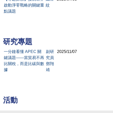
啟動淨零戰略的關鍵重
紋
點議題
研究專題
一分鐘看懂 APEC 關
副研
2025/11/07
鍵議題——當貿易不再
究員
比關稅，而是比碳與數
鄧翔
據
靖
活動