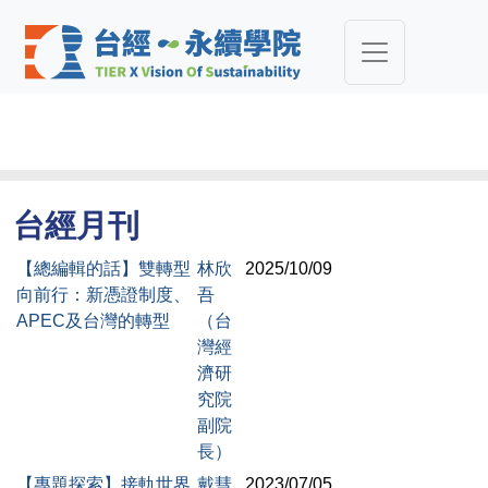
台經月刊
【總編輯的話】雙轉型
林欣
2025/10/09
向前行：新憑證制度、
吾
APEC及台灣的轉型
（台
灣經
濟研
究院
副院
長）
【專題探索】接軌世界
戴彗
2023/07/05