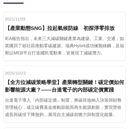
2021/11/09
【產業動態SNG】拉起氣候防線 初探淨零排放
IEA報告指出，未來三大減碳關鍵產業為建築、工業、交通，如
英國貝丁頓社區推動零碳建築、瑞典Hybrit成功煉製綠鋼，及福
斯以MEB平台打造國民電動車，皆展現了減碳潛力。
2025/10/23
【全方位減碳策略學堂】產業轉型關鍵！碳定價如何
影響能源大廠？——台達電子的內部碳定價實踐
台達電子導入「內部碳定價」制度，將碳排放納入決策與財務
管理核心，成立碳費基金推動節能與再生能源創新，實現營收
成長與碳排下降脫鉤，展現自主減碳前瞻力與制度化能量。