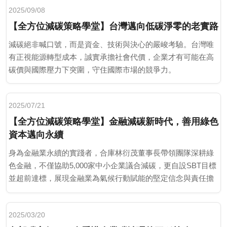
2025/09/08
【全方位減碳策略學堂】台灣邁向低碳淨零的老實路
減碳絕非喊口號，而是資金、技術與決心的嚴峻考驗。台灣唯
有正視能源轉型成本，誠實承擔社會代價，企業才有可能在高
碳價與國際壓力下突圍，守住國際市場的競爭力。
2025/07/21
【全方位減碳策略學堂】金融減碳新時代，善用綠色
資本邁向永續
身為金融業永續的實踐者，合庫林衍茂董事長帶領團隊深耕綠
色金融，不僅協助5,000家中小企業議合減碳，更自設SBT目標
並超前達標，展現金融業為氣候行動賦能的堅定信念與責任擔
當。
2025/03/20