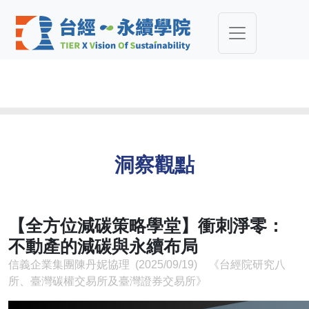
洞察觀點
【全方位減碳策略學堂】衝刺淨零：
不動產的減碳與永續布局
信義企業集團陳丹妮協理 (2025/09/19) 《台經院研究八
所、臺灣碳權交易所及臺灣證券交易所》