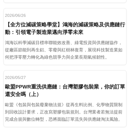
2026/06/26
【全方位減碳策略學堂】鴻海的減碳策略及供應鏈行
動：引領電子製造業邁向淨零未來
鴻海以科學減碳目標串聯能效改善、綠電投資與供應鏈協作，
從廠區節能到再生鋁、零廢與紅樹林復育，展現科技製造業如
何把淨零壓力轉化為綠色競爭力與企業長期氣候韌性。
2026/05/27
歐盟PPWR重洗供應鏈：台灣塑膠包裝業，你的訂單
還安全嗎（上）
歐盟《包裝與包裝廢棄物法規》從再生料比例、化學物質限制
到回收設計要求，正改寫塑膠包裝規則。台灣業者若無法提前
完成合規與數位轉型，恐將面臨訂單流失與供應鏈淘汰風險。