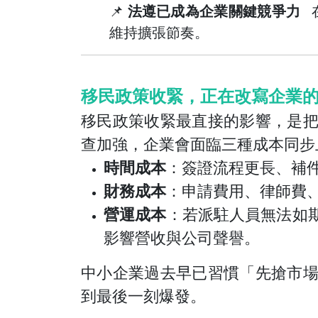
📌
法遵已成為企業關鍵競爭力
在
維持擴張節奏。
移民政策收緊，正在改寫企業
移民政策收緊最直接的影響，是
查加強，企業會面臨三種成本同步
時間成本
：簽證流程更長、補
財務成本
：申請費用、律師費
營運成本
：若派駐人員無法如
影響營收與公司聲譽。
中小企業過去早已習慣「先搶市
到最後一刻爆發。