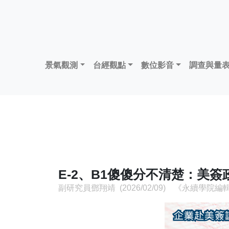
景氣觀測
台經觀點
數位影音
調查與量
E-2、B1傻傻分不清楚：美
副研究員鄧翔靖 (2026/02/09) 《永續學院編