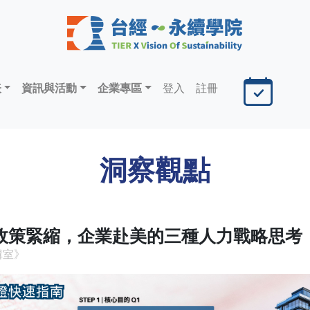
表
資訊與活動
企業專區
登入
註冊
洞察觀點
簽政策緊縮，企業赴美的三種人力戰略思考
輯室》