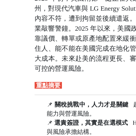
州，對現代汽車與 LG Energy
內容不符，遭到拘留並後續遣返
業敲響警鐘。
2025 年以來，
靠議價、轉單或原產地配置來緩
住人、能不能在美國完成在地化
大成本。未來赴美的流程更長、
可控的營運風險。
重點摘要
📌
關稅挑戰中，人力才是關鍵
赴
能力與營運風險。
📌
選責簽證，其實是在選模式
H
與風險承擔結構。