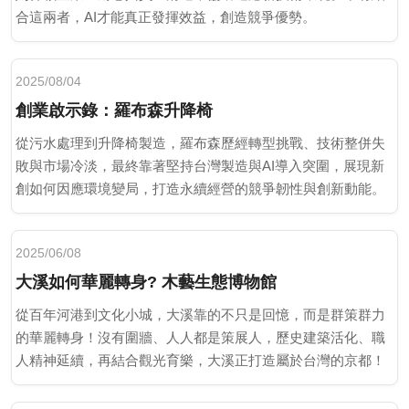
合這兩者，AI才能真正發揮效益，創造競爭優勢。
2025/08/04
創業啟示錄：羅布森升降椅
從污水處理到升降椅製造，羅布森歷經轉型挑戰、技術整併失
敗與市場冷淡，最終靠著堅持台灣製造與AI導入突圍，展現新
創如何因應環境變局，打造永續經營的競爭韌性與創新動能。
2025/06/08
大溪如何華麗轉身? 木藝生態博物館
從百年河港到文化小城，大溪靠的不只是回憶，而是群策群力
的華麗轉身！沒有圍牆、人人都是策展人，歷史建築活化、職
人精神延續，再結合觀光育樂，大溪正打造屬於台灣的京都！