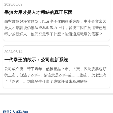
2025/05/09
學無大用才是人才稀缺的真正原因
面對數位與淨零轉型，以及少子化的多重夾殺，中小企業常苦
於人才培訓後仍無法成為即戰力上線，背後主因在於這些已經
稀少的新鮮人，他們究竟學了什麼？能否適應職場的需要？
2024/06/14
一代拳王的啟示：公司創新系統
公司成立後，苦了幾年，然後產品上市、大賣，因此股票也順
勢上市，但過了2-3年，請注意是2-3年後……然後， 怎就沒有
了「然後」。到底發生什事？專家評論來為您解惑!