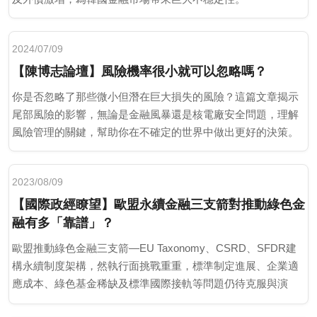
2024/07/09
【陳博志論壇】風險機率很小就可以忽略嗎？
你是否忽略了那些微小但潛在巨大損失的風險？這篇文章揭示
尾部風險的影響，無論是金融風暴還是核電廠安全問題，理解
風險管理的關鍵，幫助你在不確定的世界中做出更好的決策。
2023/08/09
【國際政經瞭望】歐盟永續金融三支箭對推動綠色金
融有多「靠譜」？
歐盟推動綠色金融三支箭—EU Taxonomy、CSRD、SFDR建
構永續制度架構，然執行面挑戰重重，標準制定進展、企業適
應成本、綠色基金稀缺及標準國際接軌等問題仍待克服與演
化。