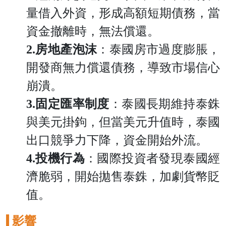
量借入外資，形成高額短期債務，當
資金撤離時，無法償還。
2.房地產泡沫
：泰國房市過度膨脹，
開發商無力償還債務，導致市場信心
崩潰。
3.固定匯率制度
：泰國長期維持泰銖
與美元掛鉤，但當美元升值時，泰國
出口競爭力下降，資金開始外流。
4.投機行為
：國際投資者發現泰國經
濟脆弱，開始拋售泰銖，加劇貨幣貶
值。
影響