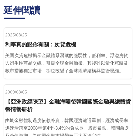
延伸閱讀
2025/08/25
利率真的跟你有關：次貸危機
美國次貸危機揭示金融體系潛藏的脆弱性，低利率、浮濫房貸
與衍生性商品交織，引爆全球金融動盪。其後雖以量化寬鬆及
救市措施穩定市場，卻也改變了全球經濟結構與監管思維。
2009/08/05
【亞洲政經瞭望】金融海嘯後韓國國際金融與總體貨
幣情勢研析
由於金融體制過度依賴外資，韓國經濟遭遇重創，經濟成長率
迅速滑落至2008年第4季-3.4%的負成長。股市暴跌、韓圜急貶
及外債激增，為韓國金融市場帶來巨大不穩定性。