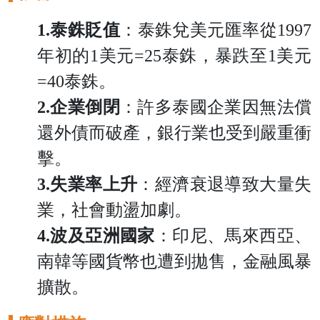
1.泰銖貶值
：泰銖兌美元匯率從1997
年初的1美元=25泰銖，暴跌至1美元
=40泰銖。
2.企業倒閉
：許多泰國企業因無法償
還外債而破產，銀行業也受到嚴重衝
擊。
3.失業率上升
：經濟衰退導致大量失
業，社會動盪加劇。
4.波及亞洲國家
：印尼、馬來西亞、
南韓等國貨幣也遭到拋售，金融風暴
擴散。