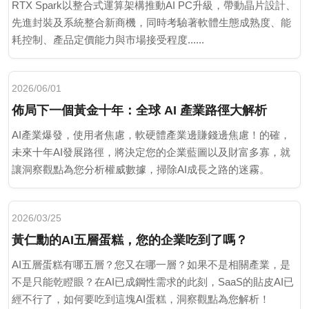
RTX Spark以整合式運算架構推動AI PC升級，帶動晶片設計、
先進封裝及系統整合新商機，同時考驗著軟體生態成熟度、能
耗控制、產品定價能力與市場接受程度......
2026/06/01
佈局下一個黃金十年：全球 AI 產業路徑大解析
AI產業爆發，使用者焦慮，軟硬體產業邊賺錢邊焦慮！的確，
未來十年AI發展路徑，將決定您的企業藍圖以及財富多寡，就
讓洞察觀點為您分析權威數據，掃除AI成長之路的迷霧。
2026/03/25
黃仁勳的AI五層蛋糕，您的企業吃到了嗎？
AI五層蛋糕有哪五層？您又在哪一層？如果不是相關產業，是
不是只能乾瞪眼？在AI已成鋼性需求的此刻，SaaS的貼皮AI已
經不行了，如何要吃到這塊AI蛋糕，洞察觀點為您解析！