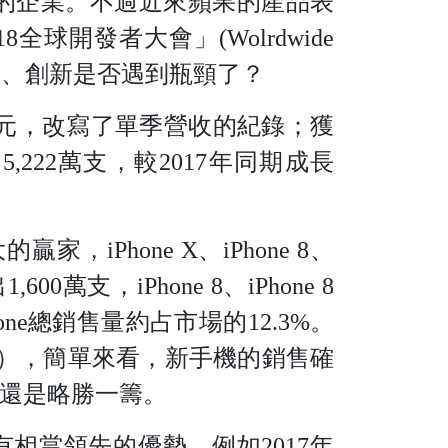
元的企業。不過近來蘋果的產品表
全球開發者大會」(Wolrdwide
果的創意、創新是否遇到瓶頸了？
億美元，改寫了單季營收的紀錄；獲
,222萬支，較2017年同期成長
贏家，iPhone X、iPhone 8、
600萬支，iPhone 8、iPhone 8
Phone總銷售量約占市場的12.3%。
約占11.0%），簡單來看，新手機的銷售確
銷售還是略勝一籌。
有相當領先的優勢。例如2017年