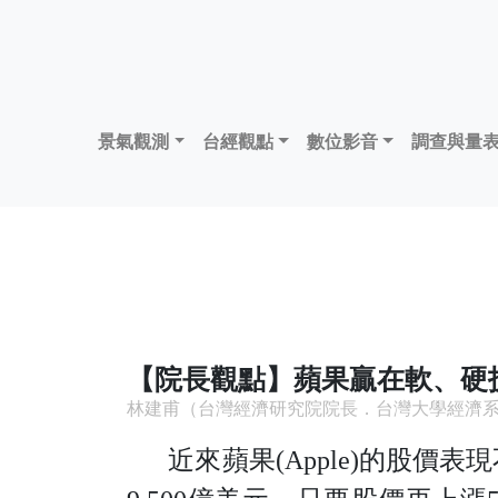
景氣觀測
台經觀點
數位影音
調查與量
【院長觀點】蘋果贏在軟、硬
林建甫（台灣經濟研究院院長．台灣大學經濟系教授）
近來蘋果(Apple)的股價