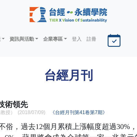
表
資訊與活動
企業專區
登入
註冊
台經月刊
技術領先
 (2018/07/09)
《台經月刊第41卷第7期》
表現不俗，過去12個月累積上漲幅度超過30%，