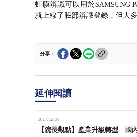
虹膜辨識可以用於SAMSUNG
就上線了臉部辨識登錄，但大
分享：
延伸閱讀
2017/12/20
【院長觀點】產業升級轉型 國