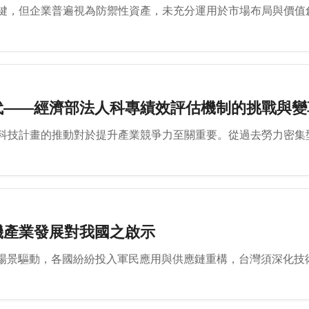
鍵，但企業普遍視為防禦性資產，未充分運用於市場布局與價值
代——經濟部法人科專績效評估機制的挑戰與變
科技計畫的推動對於提升產業競爭力至關重要。從過去勞力密集
機產業發展對我國之啟示
與場景驅動，各國紛紛投入軍民應用與供應鏈重構，台灣須深化技