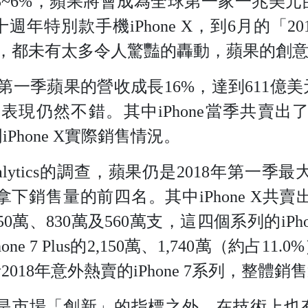
上漲5~6%，蘋果將會成為全球第一家一兆美
年特別款手機iPhone X，到6月的「2018
nce, WWDC)，都未有太多令人驚豔的轟動，蘋
年第一季蘋果的營收成長16%，達到611
表現仍然不錯。其中iPhone當季共賣出了5
Phone X實際銷售情況。
nalytics的調查，蘋果仍是2018年第一季最大的
 7分別拿下銷售量的前四名。其中iPhone X共賣出1,
1,250萬、830萬及560萬支，這四個系列的i
Phone 7 Plus的2,150萬、1,740萬（
2018年意外熱賣的iPhone 7系列，整體
除了是市場「創新」的指標之外，在技術上也