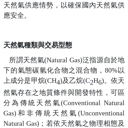
天然氣供應情勢，以確保國內天然氣供
應安全。
天然氣種類與交易型態
所謂天然氣
(Natural Gas
)
泛指源自於地
下的氣態碳氫化合物之混合物
，
80
%
以
上成分是甲
烷
(
CH
)
及乙
烷
(
C
H
)
。依天
4
2
6
然氣存在之地質條件與開發特性，可區
分為傳統天然
氣
(Conventional Natural
Gas
)
和非傳統天然
氣
(Unconventional
Natural Gas
)
；若依天然氣之物理相態及