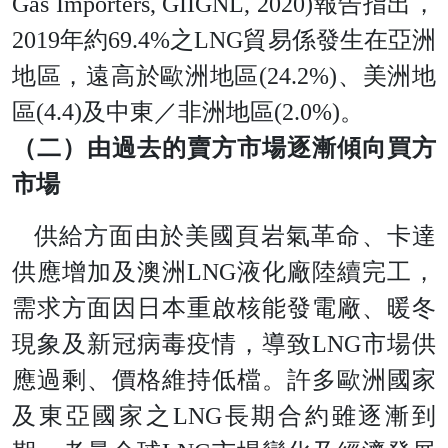
Gas Importers, GIIGNL, 2020
)
報告指出
，
201
9
年
約
69.4
%
之
LN
G
貿易係發生在亞洲
地區，遠高於歐洲地
區
(24.2%
)
、美洲地
區
(4.4
)
及中東／非洲地
區
(2.0%
)
。
（二）由過去的賣方市場逐漸傾向買方
市場
供給方面由於美國頁岩氣革命、卡達
供應增加及澳洲
LN
G
液化廠陸續完工，
需求方面因日本重啟核能發電廠、暖冬
現象及新冠病毒疫情，導
致
LN
G
市場供
應過剩、價格維持低檔。許多歐洲國家
及東亞國家
之
LN
G
長期合約雖逐漸到