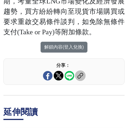
期，考量全
球
LN
G
市場變化及經濟發展
趨勢，買方紛紛轉向至現貨市場購買或
要求重啟交易條件談判，如免除無條件
支
付
(Take or Pay
)
等附加條款。
解鎖內容(登入兌換)
分享：
延伸閱讀