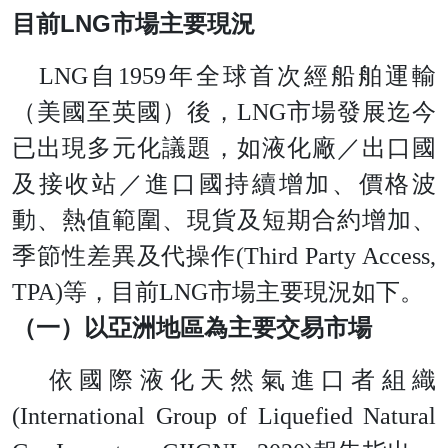
LN
G
目
前
市場主要現況
LNG
自
195
9
年全球首次經船舶運輸
（美國至英國）後
，
LN
G
市場發展迄今
已出現多元化議題，如液化廠／出口國
及接收站／進口國持續增加、價格波
動、熱值範圍、現貨及短期合約增加、
季節性差異及代操
作
(Third Party Access,
TPA
)
等，目
前
LN
G
市場主要現況如下。
（一）以亞洲地區為主要交易市場
依國際液化天然氣進口者組織
(International Group of Liquefied Natural