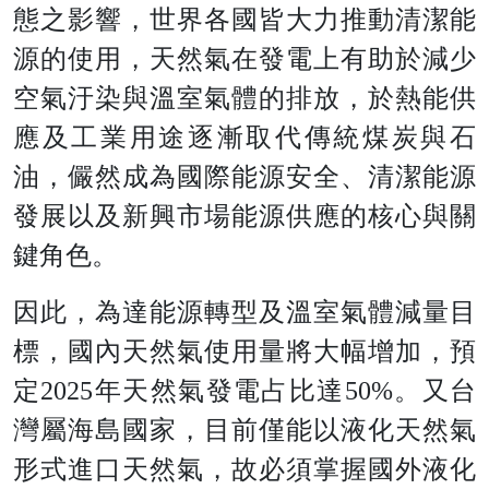
態之影響，世界各國皆大力推動清潔能
源的使用，天然氣在發電上有助於減少
空氣汙染與溫室氣體的排放，於熱能供
應及工業用途逐漸取代傳統煤炭與石
油，儼然成為國際能源安全、清潔能源
發展以及新興市場能源供應的核心與關
鍵角色。
因此，為達能源轉型及溫室氣體減量目
標，國內天然氣使用量將大幅增加，預
定
202
5
年天然氣發電占比
達
50
%
。又台
灣屬海島國家，目前僅能以液化天然氣
形式進口天然氣，故必須掌握國外液化