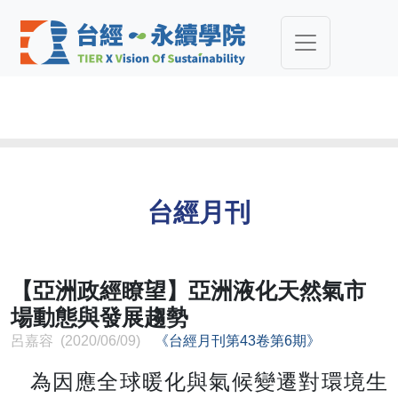
台經月刊
【亞洲政經瞭望】亞洲液化天然氣市
場動態與發展趨勢
呂嘉容 (2020/06/09)
《台經月刊第43卷第6期》
為因應全球暖化與氣候變遷對環境生