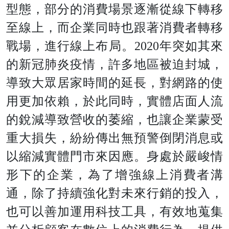
型態，部分的消費場景逐漸從線下轉移
至線上，而企業同時也跟著消費者轉移
戰場，進行線上布局
。
202
0
年突如其來
的新冠肺炎疫情，許多地區被迫封城，
導致大眾居家時間的延長，對網路的使
用更加依賴，於此同時，實體店面人流
的銳減導致營收的萎縮，也讓企業蒙受
重大損失，紛紛傳出無預警倒閉消息或
以縮減實體門市來因應。身處於嚴峻情
形下的企業，為了增強線上消費者溝
通，除了持續強化對未來行銷的投入，
也可以善加運用科技工具，有效地蒐集