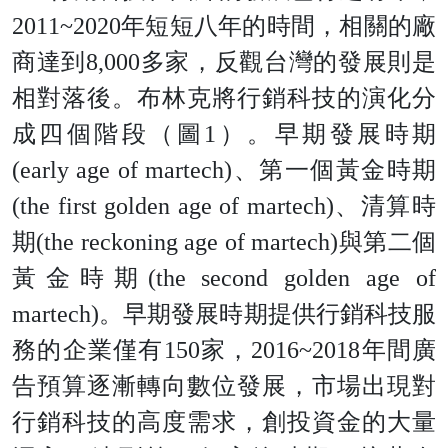
2011~202
0
年短短八年的時間，相關的廠
商達
到
8,00
0
多家，反觀台灣的發展則是
相對落後。布林克將行銷科技的演化分
成四個階段（
圖
1
）。早期發展時
期
(early age of martech
)
、第一個黃金時
期
(
th
e
first golden age of martech
)
、清算時
期
(
the
reckoning age of martech
)
與第二個
黃金時
期
(
the
second golden age of
martech
)
。早期發展時期提供行銷科技服
務的企業僅
有
15
0
家
，
2016~201
8
年間廣
告預算逐漸轉向數位發展，市場出現對
行銷科技的高度需求，創投資金的大量