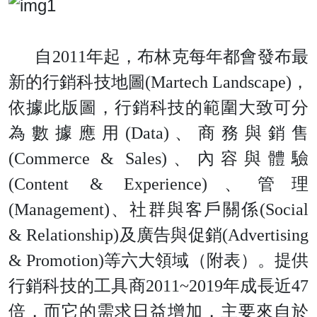
自
201
1
年起，布林克每年都會發布最
新的行銷科技地
圖
(Martech Landscape
)
，
依據此版圖，行銷科技的範圍大致可分
為數據應
用
(Data
)
、商務與銷
售
(Commerce & Sales
)
、內容與體
驗
(Content & Experience
)
、管
理
(Management
)
、社群與客戶關
係
(Social
& Relationship
)
及廣告與促
銷
(Advertising
& Promotion
)
等六大領域（附表）。提供
行銷科技的工具
商
2011~201
9
年成長
近
4
7
倍，而它的需求日益增加，主要來自於