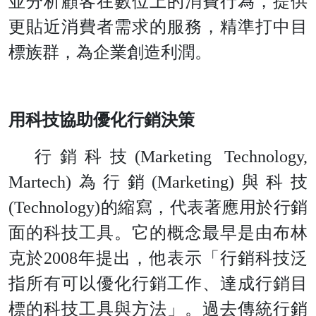
並分析顧客在數位上的消費行為，提供
更貼近消費者需求的服務，精準打中目
標族群，為企業創造利潤
。
用科技協助優化行銷決策
行銷科
技
(Marketing Technology,
Martech
)
為行
銷
(Marketing
)
與科
技
(Technology
)
的縮寫，代表著應用於行銷
面的科技工具。它的概念最早是由布林
克
於
200
8
年提出，他表示「行銷科技泛
指所有可以優化行銷工作、達成行銷目
標的科技工具與方法」。過去傳統行銷