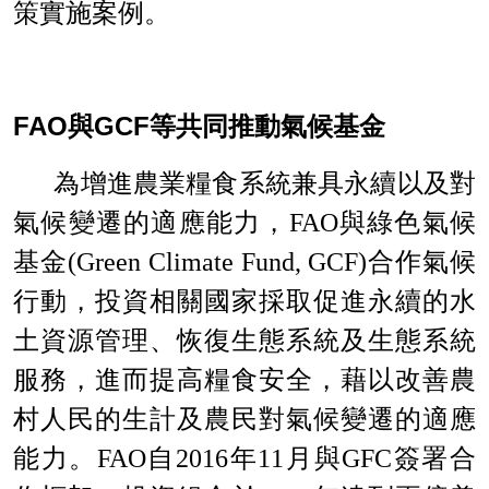
策實施案例。
FA
O
GC
F
與
等共同推動氣候基金
為增進農業糧食系統兼具永續以及對
氣候變遷的適應能力
，
FA
O
與綠色氣候
基
金
(Green Climate Fund, GCF
)
合作氣候
行動，投資相關國家採取促進永續的水
土資源管理、恢復生態系統及生態系統
服務，進而提高糧食安全，藉以改善農
村人民的生計及農民對氣候變遷的適應
能力
。
FA
O
自
201
6
年
1
1
月
與
GF
C
簽署合