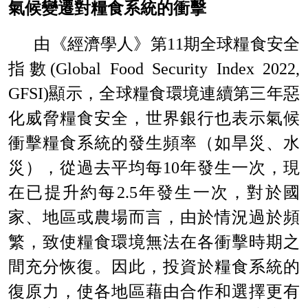
氣候變遷對糧食系統的衝擊
由《經濟學人》第
11
期全球糧食安全
指數
(
Global Food Security Index 2022,
GFSI)
顯示，全球糧食環境連續第三年惡
化威脅糧食安全，世界銀行也表示氣候
衝擊糧食系統的發生頻率（如旱災、水
災），從過去平均每
10
年發生一次，現
在已提升約每
2.5
年發生一次，對於國
家、地區或農場而言，由於情況過於頻
繁，致使糧食環境無法在各衝擊時期之
間充分恢復。因此，投資於糧食系統的
復原力，使各地區藉由合作和選擇更有