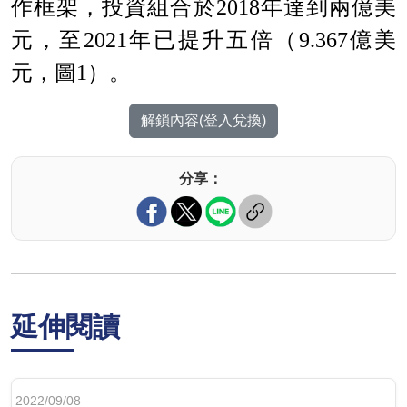
作框架，投資組合
於
201
8
年達到兩億美
元，
至
202
1
年已提升五倍
（
9.36
7
億美
元，
圖
1
）。
解鎖內容(登入兌換)
分享：
延伸閱讀
2022/09/08