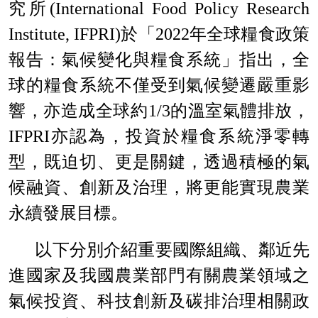
究所
(
International Food Policy Research
Institute, IFPRI)
於「
2022
年全球糧食政策
報告：氣候變化與糧食系統」指出，全
球的糧食系統不僅受到氣候變遷嚴重影
響，亦造成全球約
1/3
的溫室氣體排放，
IFPRI
亦認為，投資於糧食系統淨零轉
型，既迫切、更是關鍵，透過積極的氣
候融資、創新及治理，將更能實現農業
永續發展目標。
以下分別介紹重要國際組織、鄰近先
進國家及我國農業部門有關農業領域之
氣候投資、科技創新及碳排治理相關政