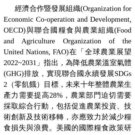
經濟合作暨發展組織
(
Organization for
Economic Co-operation and Development,
OECD)
與聯合國糧食與農業組織
(
Food
and Agriculture Organization of the
United
Nations, FAO)
在「全球農業展望
2022~2031
」指出，為降低農業溫室氣體
(
GHG)
排放，實現聯合國永續發展
SDGs
2
（零飢餓）目標，未來十年整體農業生
產力需要提高
28%
，農業部門迫切需要
採取綜合行動，包括促進農業投資、技
術創新及技術移轉，亦應致力於減少糧
食損失與浪費。美國的國際糧食政策研