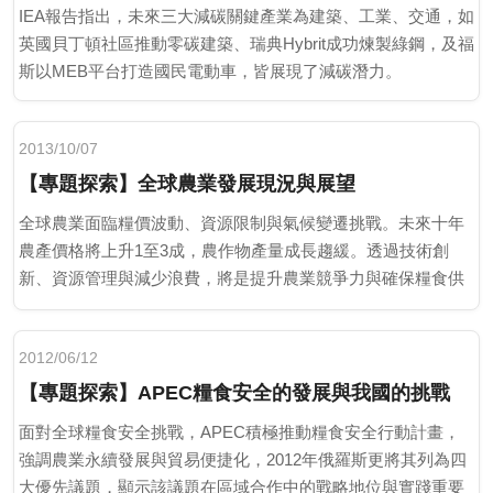
IEA報告指出，未來三大減碳關鍵產業為建築、工業、交通，如
英國貝丁頓社區推動零碳建築、瑞典Hybrit成功煉製綠鋼，及福
斯以MEB平台打造國民電動車，皆展現了減碳潛力。
2013/10/07
【專題探索】全球農業發展現況與展望
全球農業面臨糧價波動、資源限制與氣候變遷挑戰。未來十年
農產價格將上升1至3成，農作物產量成長趨緩。透過技術創
新、資源管理與減少浪費，將是提升農業競爭力與確保糧食供
應的關鍵。
2012/06/12
【專題探索】APEC糧食安全的發展與我國的挑戰
面對全球糧食安全挑戰，APEC積極推動糧食安全行動計畫，
強調農業永續發展與貿易便捷化，2012年俄羅斯更將其列為四
大優先議題，顯示該議題在區域合作中的戰略地位與實踐重要