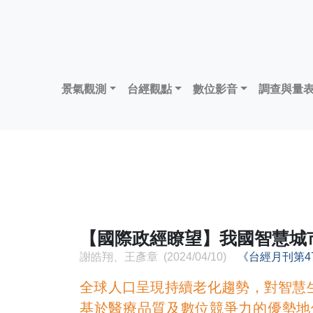
景氣觀測
台經觀點
數位影音
調查與量
【國際政經瞭望】我國智慧城
謝皓翔、王彥章 (2024/04/10)
《台經月刊第4
全球人口呈現持續老化趨勢，對智慧
基於醫療品質及數位競爭力的優勢地