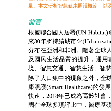
量。本文研析智慧健康照護概論，以
前言
根據聯合國人居署
(UN-Habitat)
來
30
年將持續城市化
(Urbanizati
分布在亞洲和非洲。隨著全球
及國民生活品質的提升，運用
境、智慧交通、智慧生活、智
除了人口集中的現象之外，全
康照護
(Smart Healthcare)
的發展
快速，
2018
年已成為高齡社會
國在全球多項評比中，醫療基