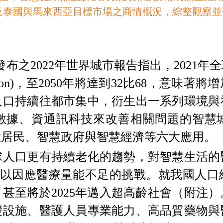
及泰國與馬來西亞目標市場之商情概況，綜整觀察並
發布之
2022
年世界城市報告指出，
2021
年全
on)
，至
2050
年將達到
32
比
68
，意味著將增
人口持續往都市集中，衍生出一系列環境與
數據、資通訊科技來改善相關問題的智慧
慧居民、智慧政府與智慧經濟等六大應用。
球人口更有持續老化的趨勢，對智慧生活的
以因應醫療量能不足的挑戰。就我國人口
，甚至將於
2025
年邁入超高齡社會（附注）
礎設施、醫護人員專業能力、高品質藥物與