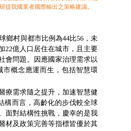
研提我國業者國際輸出之策略建議。
球鄉村與都市比例為
44
比
56
，未
加
22
億人口居住在城市，且主要
社會問題。因應國家治理需求以
城市概念應運而生，包括智慧環
醫療需求隨之提升，加速智慧健
結構而言，高齡化的步伐較全球
。面對結構性挑戰，慶幸的是我
醫材及政策完善等指標皆優於其