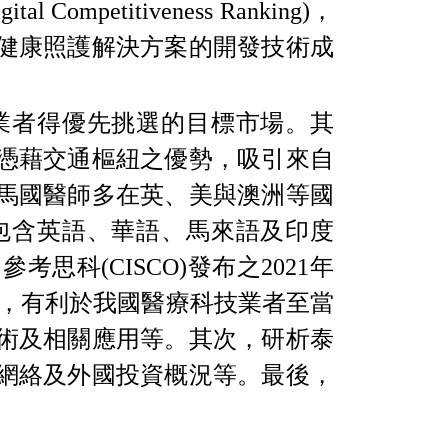
gital Competitiveness Ranking)
，
健康照護解決方案的開發技術成
業者得優先挑選的目標市場。其
憑藉交通樞紐之優勢，吸引來自
馬國醫師多在英、美與澳洲等國
包含英語、華語、馬來語及印度
，參考思科
(CISCO)
發布之
2021
年
，有利於我國醫療科技業者至當
術及相關應用等。其次，研析泰
網絡及外國投資概況等。最後，