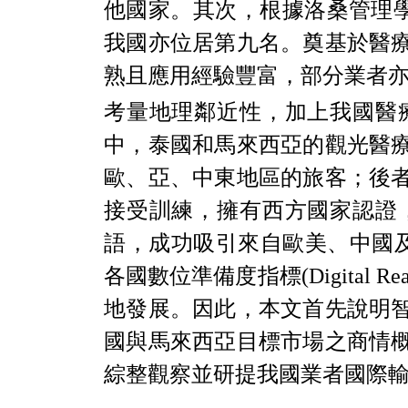
他國家。其次，根據洛桑管理
我國亦位居第九名。奠基於醫
熟且應用經驗豐富，部分業者
考量地理鄰近性，加上我國醫
中，泰國和馬來西亞的觀光醫
歐、亞、中東地區的旅客；後
接受訓練，擁有西方國家認證
語，成功吸引來自歐美、中國
各國數位準備度指標
(Digital Re
地發展。因此，本文首先說明
國與馬來西亞目標市場之商情
綜整觀察並研提我國業者國際