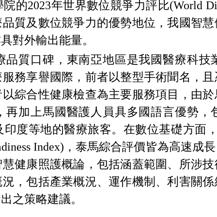
學院的
2023
年世界數位競爭力評比
(World Di
療品質及數位競爭力的優勢地位，我國智慧
亦具對外輸出能量。
療品質口碑，東南亞地區是我國醫療科技
療服務享譽國際，前者以整型手術聞名，且
者以綜合性健康檢查為主要服務項目，由於
，再加上馬國醫護人員具多國語言優勢，
及印度等地的醫療旅客。在數位基礎方面
adiness Index)
，泰馬綜合評價皆為高速成長
智慧健康照護概論，包括涵蓋範圍、所涉技
概況，包括產業概況、運作機制、利害關係
輸出之策略建議。