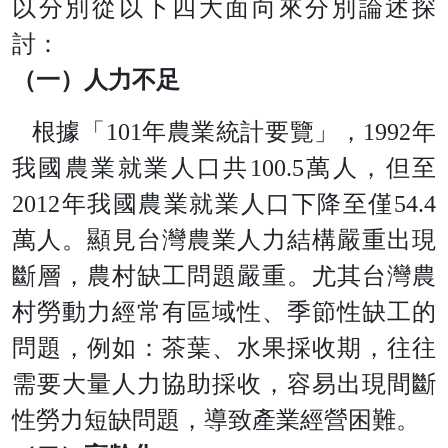
以分別從以下四大面向來分別論述探
討：
（一）人力不足
根據「
10
1
年農業統計要覽」
，
199
2
年
我國農業就業人口
共
100.
5
萬人，但
至
201
2
年我國農業就業人口下降至
僅
54.
4
萬人。顯見台灣農業人力結構嚴重出現
斷層，農村缺工問題嚴重。尤其台灣農
村勞動力經常有區域性、季節性缺工的
問題，例如：茶葉、水果採收期，往往
需要大量人力協助採收，容易出現間斷
性勞力短缺問題，導致產業經營困難。