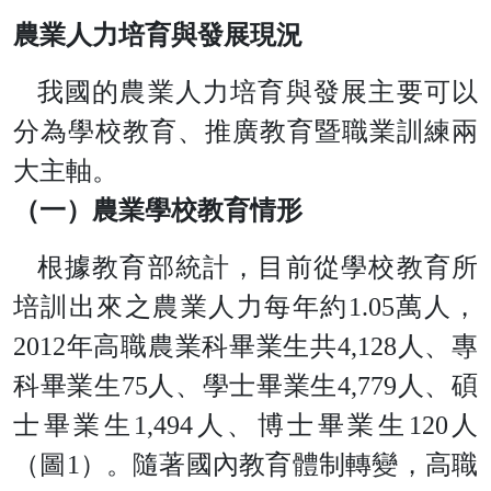
農業人力培育與發展現況
我國的農業人力培育與發展主要可以
分為學校教育、推廣教育暨職業訓練兩
大主軸。
（一）農業學校教育情形
根據教育部統計，目前從學校教育所
培訓出來之農業人力每年約
1.0
5
萬人
，
201
2
年高職農業科畢業生
共
4,12
8
人、專
科畢業
生
7
5
人、學士畢業
生
4,77
9
人、碩
士畢業
生
1,49
4
人、博士畢業
生
12
0
人
（
圖
1
）。隨著國內教育體制轉變，高職