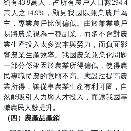
約
有
43.
9
萬人，占所有農戶人口
數
294.
4
萬人
之
14.9
%
，顯見我國以兼業農戶為
主，專業農戶比例偏低。由於兼業農戶
易將農業視為一種副業，而多不會對農
業生產投入太多資本與勞力，而負面影
響農業生產效率。我國農業兼業化問題
一部分係肇因於農業所得偏低，使得農
民專職從農的意願不高。應設法提高農
業所得，讓從事農業生產有利可圖，自
然能吸引人力與人才投入，而讓我國專
職農民人數提升。
（四）農產品產銷