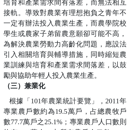
培育和產業需求間有落差，而無法相互
接軌。導致對農業有理想抱負之青年不
一定有辦法投入農業生產，而農學院校
學生或農家子弟留農意願卻可能不高，
為解決農業勞動力高齡化問題，應設法
引入相關培育與輔導措施，同時縮短農
業訓練與培育和產業需求間落差，以鼓
勵與協助年輕人投入農業生產。
（三）兼業化
根據「
10
1
年農業統計要覽」
，
201
1
年
專業農戶數約
為
19.
5
萬戶，占總農牧戶
數
77.
7
萬戶
之
25.1
%
；專業農戶人口數則