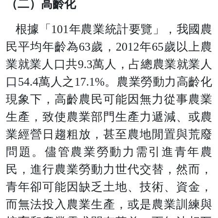
（二）高齡化
根據「
10
1
年農業統計要覽」，我國農
民平均年齡
為
6
3
歲
，
201
2
年
6
5
歲以上農
業就業人口
共
9.
3
萬人，占總農業就業人
口
54.
4
萬人
之
17.1
%
。農業勞動力高齡化
現象下，高齡農民可能因無力從事農業
生產，致使農業部門生產力遞減、或農
業經營日趨粗放，甚至農地閒置與荒廢
問題。儘管農業勞動力需引進青年農
民，進行農業勞動力世代交替，然而，
青年卻可能因缺乏土地、技術、資金，
而無法投入農業生產，或是農業訓練與