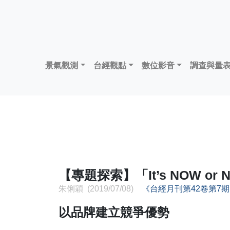
景氣觀測
台經觀點
數位影音
調查與量
【專題探索】「It’s NOW 
朱俐穎 (2019/07/08)
《台經月刊第42卷第7
以品牌建立競爭優勢