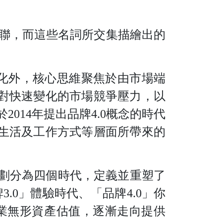
聯，而這些名詞所交集描繪出的
化外，核心思維聚焦於由市場端
對快速變化的市場競爭壓力，以
於
201
4
年提出品
牌
4.
0
概念的時代
生活及工作方式等層面所帶來的
劃分為四個時代，定義並重塑了
牌
3.
0
」體驗時代、「品
牌
4.
0
」你
業無形資產估值，逐漸走向提供