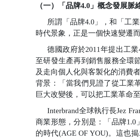
（一）「品
牌
4.
0
」概念發展脈
所謂「品
牌
4.
0
」，和「工
業
時代景象，正是一個快速變遷
德國政府
於
201
1
年提出工
業
至研發生產再到銷售服務全環
及走向個人化與客製化的消費
背景：「當我們見證了從工業
巨大改變後，可以把工業革命
Interbran
d
全球執行
長
Jez Fr
商業形態，分別是：「品
牌
1.
0
的時
代
(AGE OF YOU
)
。這也揭