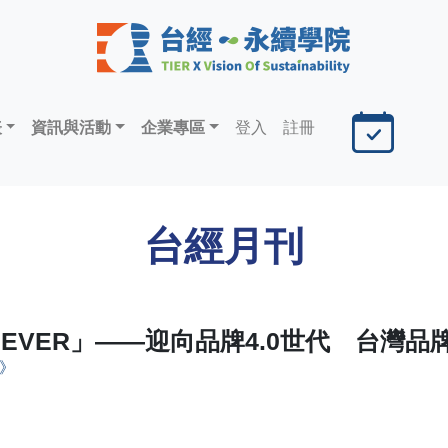
表
資訊與活動
企業專區
登入
註冊
台經月刊
or NEVER」——迎向品牌4.0世代 台
期》