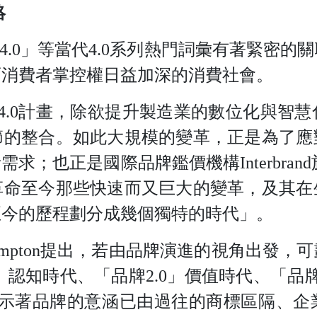
絡
4.
0
」等當
代
4.
0
系列熱門詞彙有著緊密的關
而消費者掌控權日益加深的消費社會。
4.
0
計畫，除欲提升製造業的數位化與智慧
節的整合。如此大規模的變革，正是為了應
者需求；也正是國際品牌鑑價機
構
Interbran
d
革命至今那些快速而又巨大的變革，及其在
至今的歷程劃分成幾個獨特的時代」。
ampto
n
提出，若由品牌演進的視角出發，可
」認知時代、「品
牌
2.
0
」價值時代、「品
示著品牌的意涵已由過往的商標區隔、企