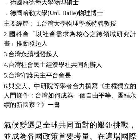
．德國海德堡大學物理碩士
．德國哈勒大學
(Uni. Halle)
物理博士
主要經歷：
1.
台灣大學物理學系特聘教授
2.
國科會「以社會需求為核心之跨領域研究計
畫」推動發起人
3.
台灣永續棧發起人
4.
台灣社會民主經濟學社共同創辦人
5.
台灣守護民主平台會長
6.
與交大、中研院等學者合力撰寫《主權獨立的
人間條件：台灣如何成為一個自由平等、團結永
續的新國家？》一書
氣候變遷是全球共同面對的艱鉅挑戰，
並成為各國政策首要考量。在這場國際