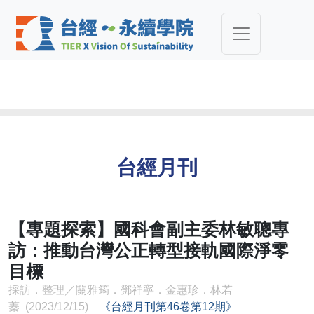
台經月刊
【專題探索】國科會副主委林敏聰專
訪：推動台灣公正轉型接軌國際淨零
目標
採訪．整理／關雅筠．鄧祥寧．金惠珍．林若
蓁 (2023/12/15)
《台經月刊第46卷第12期》