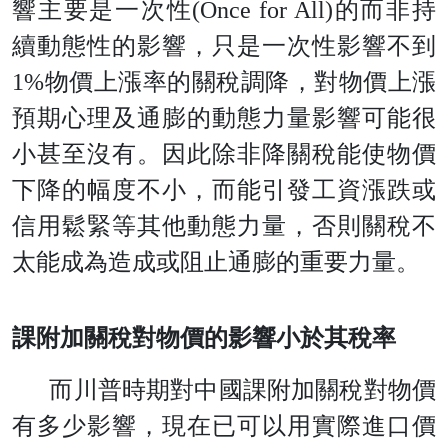
響主要是一次
性
(Once for All
)
的而非持
續動態性的影響，只是一次性影響不
到
1
%
物價上漲率的關稅調降，對物價上漲
預期心理及通膨的動態力量影響可能很
小甚至沒有。因此除非降關稅能使物價
下降的幅度不小，而能引發工資漲跌或
信用鬆緊等其他動態力量，否則關稅不
太能成為造成或阻止通膨的重要力量。
課附加關稅對物價的影響小於其稅率
而川普時期對中國課附加關稅對物價
有多少影響，現在已可以用實際進口價