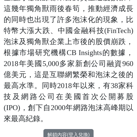
這幾年獨角獸雨後春筍，推動經濟成長
的同時也出現了許多泡沫化的現象，比
特幣大漲大跌、中國金融科技(FinTech)
泡沫及獨角獸企業上市後的股價崩跌，
根據市場研究機構CB Insights的數據，
2018年美國5,000多家新創公司融資960
億美元，這是互聯網繁榮和泡沫之後的
最高水準。同時2018年以來，有38家科
技及網路公司在美國首次公開募股
(IPO)，創下自2000年網路泡沫高峰期以
來最高紀錄。
解鎖內容(登入兌換)