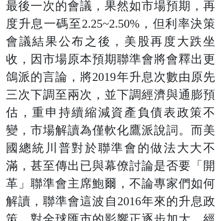
最後一次的會議，果然如市場預期，再
度升息一碼至2.25~2.50%，但利率決策
會議結果公布之後，美股再度大跌坐
收，因市場原本預期聯準會將會釋出更
鴿派的言論，將2019年升息次數由原先
三次下調至兩次，並下調經濟與通膨預
估，重申持續縮減資產負債表政策不
變，市場解讀為僅軟化鷹派說詞。而美
國總統川普對於聯準會的做法大大不
滿，甚至傳出已與幕僚討論是否要「開
革」聯準會主席鮑爾，不論專家們如何
解讀，聯準會這波自2016年來的升息政
策，對全球匯市的影響正逐步加大，經