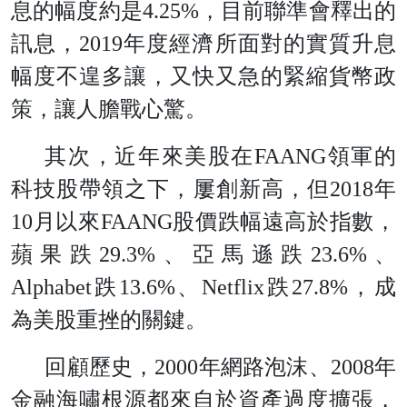
息的幅度約是4.25%，目前聯準會釋出的
訊息，2019年度經濟所面對的實質升息
幅度不遑多讓，又快又急的緊縮貨幣政
策，讓人膽戰心驚。
其次，近年來美股在FAANG領軍的
科技股帶領之下，屢創新高，但2018年
10月以來FAANG股價跌幅遠高於指數，
蘋果跌29.3%、亞馬遜跌23.6%、
Alphabet跌13.6%、Netflix跌27.8%，成
為美股重挫的關鍵。
回顧歷史，2000年網路泡沫、2008年
金融海嘯根源都來自於資產過度擴張，