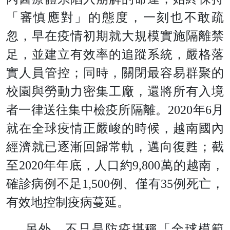
「審慎應對」的態度，一刻也不敢疏
忽，早在疫情初期就大規模實施隔離禁
足，並建立有效率的追蹤系統，嚴格落
實人員管控；同時，關閉最容易群聚的
校園與勞動力密集工廠，還將所有入境
者一律送往集中檢疫所隔離。2020年6月
就在全球疫情正嚴峻的時候，越南國內
經濟就已逐漸回歸常軌，邁向復甦；截
至2020年年底，人口約9,800萬的越南，
確診病例不足1,500例、僅有35例死亡，
有效地控制疫病蔓延。
另外，不只是防疫堪稱「全球模範