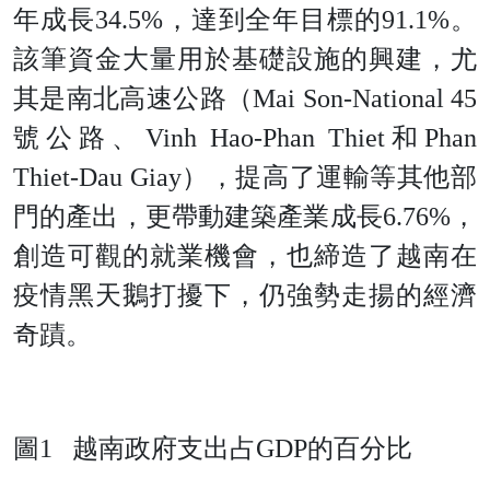
年成長34.5%，達到全年目標的91.1%。
該筆資金大量用於基礎設施的興建，尤
其是南北高速公路（Mai Son-National 45
號公路、Vinh Hao-Phan Thiet和Phan
Thiet-Dau Giay），提高了運輸等其他部
門的產出，更帶動建築產業成長6.76%，
創造可觀的就業機會，也締造了越南在
疫情黑天鵝打擾下，仍強勢走揚的經濟
奇蹟。
圖
1
越南政府支出
占
GD
P
的百分比