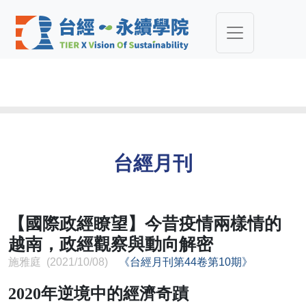
台經月刊
【國際政經瞭望】今昔疫情兩樣情的
越南，政經觀察與動向解密
施雅庭 (2021/10/08)
《台經月刊第44卷第10期》
2020年逆境中的經濟奇蹟