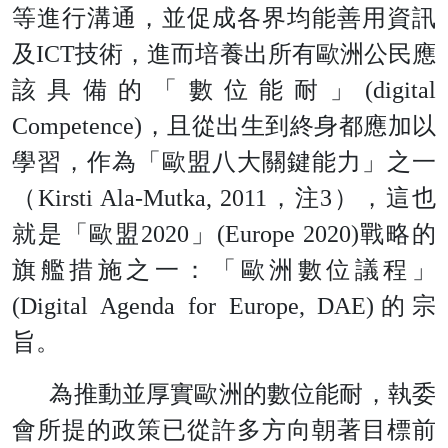
等進行溝通，並促成各界均能善用資訊
及
IC
T
技術，進而培養出所有歐洲公民應
該具備的「數位能耐
」
(digital
Competence
)
，且從出生到終身都應加以
學習，作為「歐盟八大關鍵能力」之一
（
Kirsti Ala-Mutka, 201
1
，
注
3
），這也
就是「歐
盟
202
0
」
(Europe 2020
)
戰略的
旗艦措施之一：「歐洲數位議程
」
(Digital Agenda for Europe, DAE
)
的宗
旨。
為推動並厚實歐洲的數位能耐，執委
會所提的政策已從許多方向朝著目標前