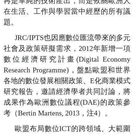
再是單純的技術產出，而是攸關歐洲人
在生活、工作與學習當中經歷的所有議
題。
JRC/IPT
S
也因應數位匯流帶來的多元
社會及政策研擬需求
，
201
2
年新增一項
數位經濟研究計
畫
(Digital Economy
Research Programme
)
，盤點歐盟和世界
各地的數位發展相關政策
、
E
化商業模式
研究報告，邀請經濟學者共同討論，將
成果作為歐洲數位議
程
(DAE
)
的政策參
考
（
Bertin Martens, 201
3
，
注
4
）。
歐盟布局數
位
IC
T
的跨領域、大範圍