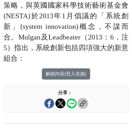
策略，與英國國家科學技術藝術基金
會
(NESTA
)
於
201
3
年
1
月倡議的「系統創
新
」
(system innovation
)
概念，不謀而
合
。
Mulga
n
及
Leadbeate
r
（
201
3
：
6
，
注
5
）指出，系統創新包括四項強大的新意
組合：
解鎖內容(登入兌換)
分享：