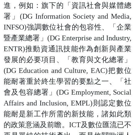
進，例如：旗下的「資訊社會與媒體總
署
」
(DG Information Society and Media,
INFSO
)
強調數位社會的包容性、「企業
暨產業總署
」
(DG Enterprise and Industry,
ENTR
)
推動資通訊技能作為創新與產業
發展的必要項目、「教育與文化總署
」
(DG Education and Culture, EAC
)
把數位
能耐著重於終生學習的要點之一、「社
會及包容總署
」
(DG Employment, Social
Affairs and Inclusion, EMPL
)
則認定數位
能耐是新工作所需的新技能，諸如此類
的政策意涵及前瞻
。
IC
T
及數位匯流已不