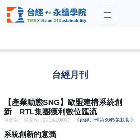
台經月刊
【產業動態SNG】歐盟建構系統創
新 RTL集團獲利數位匯流
陳碧芬、何文楨 (2013/10/07)
《台經月刊第36卷第10期》
系統創新的意義