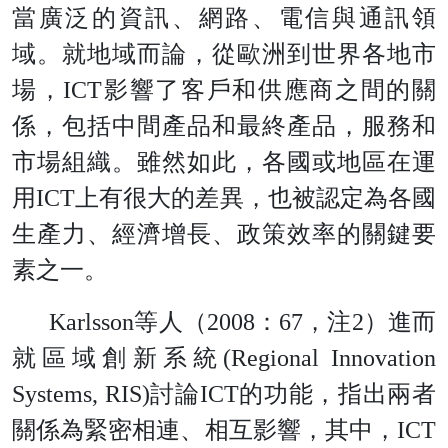
當廣泛的資訊、網路、電信與通訊領
域。就地域而論，從歐洲到世界各地市
場
，
IC
T
影響了客戶和供應商之間的關
係，包括中間產品和最終產品，服務和
市場組織。雖然如此，各國或地區在運
用
IC
T
上有很大的差異，也被認定為各國
生產力、經濟增長、政策效率的關鍵要
素之一。
Karlsso
n
等人
（
200
8
：
6
7
，
注
2
）進而
就區域創新系
統
(Regional Innovation
Systems, RIS
)
討
論
IC
T
的功能，指出兩者
關係為緊密相連、相互影響，其中
，
IC
T