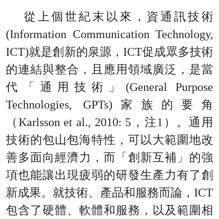
從上個世紀末以來，資通訊技
術
(Information Communication Technology,
ICT
)
就是創新的泉源
，
IC
T
促成眾多技術
的連結與整合，且應用領域廣泛，是當
代「通用技術
」
(General Purpose
Technologies, GPTs
)
家族的要角
（
Karlsson et al., 2010:
5
，
注
1
）。通用
技術的包山包海特性，可以大範圍地改
善多面向經濟力，而「創新互補」的強
項也能讓出現疲弱的研發生產力有了創
新成果。就技術、產品和服務而論
，
IC
T
包含了硬體、軟體和服務，以及範圍相