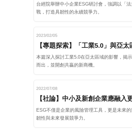
台經院舉辦中小企業ESG研討會，強調以「法
戰，打造具韌性的永續競爭力。
2023/02/05
【專題探索】「工業5.0」與亞
本篇深入探討工業5.0在亞太區域的影響，
而出，並開創共贏的新商機。
2022/07/08
【社論】中小及新創企業應融入更
ESG不僅是企業的風險管理工具，更是未來
韌性與未來發展競爭力。