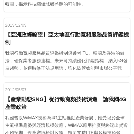
藍圖，揭示科技縮短城鄉差距的可能性。
2019/12/09
【亞洲政經瞭望】亞太地區行動寬頻服務品質評鑑機
制
我國行動寬頻服務品質評鑑機制係參考ITU、韓國及香港的做
法，確保業者服務達標。未來可持續優化評鑑指標，納入5G發
展趨勢，並適時修正法規用語，強化監管效能與市場公平競
爭。
2012/05/07
【產業動態SNG】從行動寬頻技術演進 論我國4G
產業政策
我國曾以WiMAX技術為4G主軸推動產業發展，惟受限於全球
主流標準趨勢與經濟規模效應，WiMAX應用推廣與終端出貨皆
不如預期，現應審慎檢討政策，轉向支持LTE與多模技術發