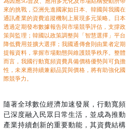
為因應
5G
普及、應用多元化及市場結構變動所帶
來的挑戰，亞洲先進國家如日本、韓國與我國在
通訊產業的資費追蹤機制上展現多元策略。日本
透過定期發布數據報告與市場競爭評估，支撐政
策與監理；韓國以政策調整與「智慧選擇」平台
降低費用並擴大選擇；我國通傳會則由業者定期
提報資料，掌握市場動態與維護競爭秩序。整體
而言，我國行動寬頻資費具備價格優勢與可負擔
性，未來應持續兼顧品質與價格，將有助強化國
際競爭力。
隨著全球數位經濟加速發展，行動寬頻
已深度融入民眾日常生活，並成為推動
產業持續創新的重要動能，其資費結構