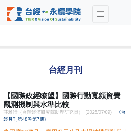
台經月刊
【國際政經瞭望】國際行動寬頻資費
觀測機制與水準比較
莊雅晴（台灣經濟研究院助理研究員） (2025/07/09)
《台
經月刊第48卷第7期》