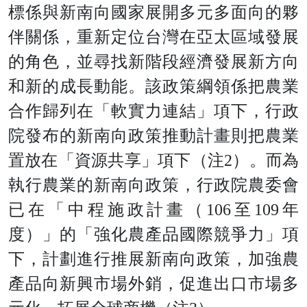
標係與新南向國家展開多元多面向的夥
伴關係，重新定位台灣在亞太區域發展
的角色，並尋找新階段經濟發展新方向
和新的成長動能。該政策綱領係把農業
合作歸列在「軟實力連結」項下，行政
院發布的新南向政策推動計畫則把農業
置放在「資源共享」項下（注
2
）。而為
執行農業的新南向政策，行政院農委會
已在「中程施政計畫
（
10
6
至
10
9
年
度）」的「強化農產品國際競爭力」項
下，計劃進行推展新南向政策，加強農
產品向新興市場外銷，促進出口市場多