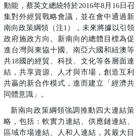
動能，蔡英文總統特於
201
6
年
8
月
1
6
日
召
集對外經貿戰略會議，並在會中通過新
南向政策綱領（
注
1
），未來將據以引領
政府施政方向。新南向的總體目標為促
進台灣與東協十國、南亞六國和紐澳等
共
1
8
國的經貿、科技、文化等各層面連
結，共享資源、人才與市場，創造互利
共贏的新合作模式，進而建立「經濟共
同體意識」。
新南向政策綱領強調推動四大連結策
略，包括：軟實力連結、供應鏈連結、
區域市場連結、人和人連結，其最大目