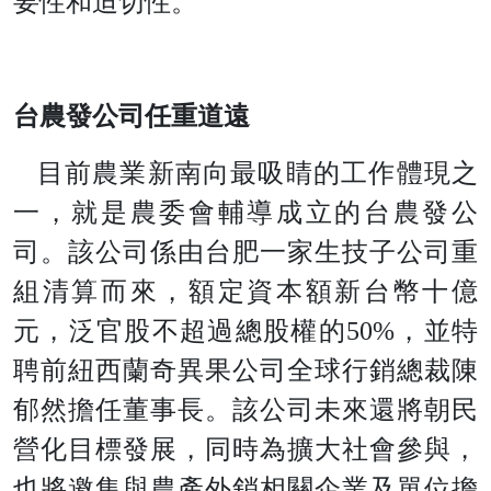
要性和迫切性。
台農發公司任重道遠
目前農業新南向最吸睛的工作體現之
一，就是農委會輔導成立的台農發公
司。該公司係由台肥一家生技子公司重
組清算而來，額定資本額新台幣十億
元，泛官股不超過總股權的
50
%
，並特
聘前紐西蘭奇異果公司全球行銷總裁陳
郁然擔任董事長。該公司未來還將朝民
營化目標發展，同時為擴大社會參與，
也將邀集與農產外銷相關企業及單位擔