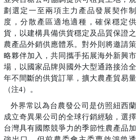
劃選定一至兩項主力產品發展契作制
度，分散產區適地適種，確保穩定供
貨，以建構具備供貨穩定及品質保證之
農產品外銷供應體系。對外則將邀請策
略夥伴加入，共同攜手拓展海外新興市
場，以國家品牌與國外大型通路接洽全
年不間斷的供貨訂單，擴大農產貿易量
（注
4
）。
外界常以為台農發公司是仿照紐西蘭
成立奇異果公司的全球行銷經驗，選擇
台灣具有國際競爭力的季節性農產品加
強出口。但前農委會主委曹啟鴻曾透