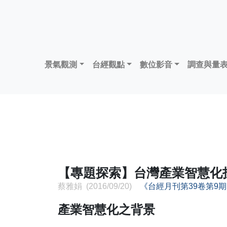
景氣觀測
台經觀點
數位影音
調查與量
【專題探索】台灣產業智慧化
蔡雅娟 (2016/09/20)
《台經月刊第39卷第9
產業智慧化之背景