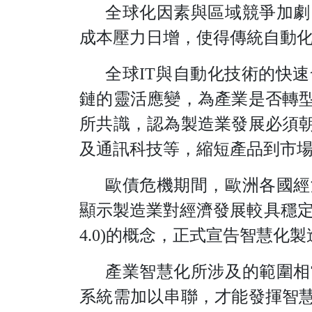
全球化因素與區域競爭加劇
成本壓力日增，使得傳統自動
全
球
I
T
與自動化技術的快速
鏈的靈活應變，為產業是否轉
所共識，認為製造業發展必須
及通訊科技等，縮短產品到市
歐債危機期間，歐洲各國經
顯示製造業對經濟發展較具穩
4.0
)
的概念，正式宣告智慧化製
產業智慧化所涉及的範圍相
系統需加以串聯，才能發揮智