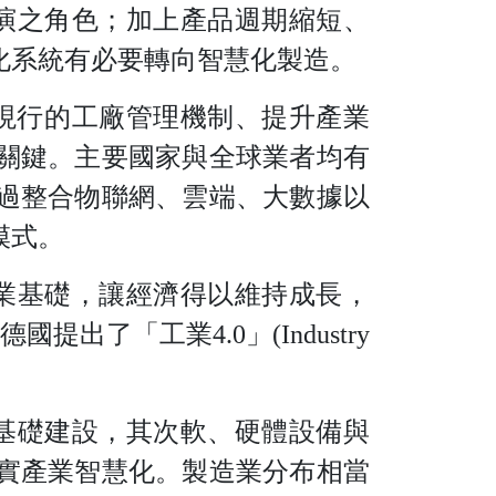
演之角色；加上產品週期縮短、
化系統有必要轉向智慧化製造。
現行的工廠管理機制、提升產業
關鍵。主要國家與全球業者均有
過整合物聯網、雲端、大數據以
模式。
業基礎，讓經濟得以維持成長，
德國提出了「工
業
4.
0
」
(Industry
基礎建設，其次軟、硬體設備與
實產業智慧化。製造業分布相當