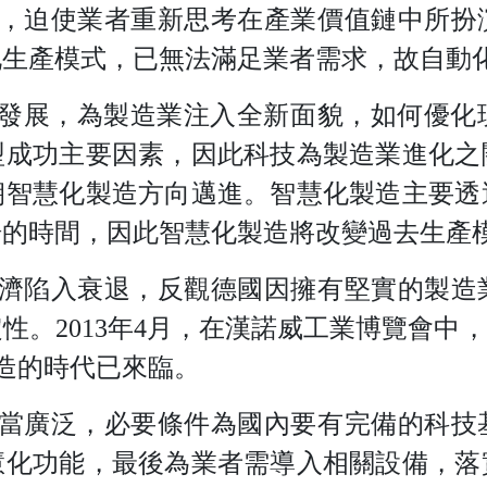
，迫使業者重新思考在產業價值鏈中所扮
化生產模式，已無法滿足業者需求，故自動
發展，為製造業注入全新面貌，如何優化
型成功主要因素，因此科技為製造業進化之
朝智慧化製造方向邁進。智慧化製造主要透
場的時間，因此智慧化製造將改變過去生產
濟陷入衰退，反觀德國因擁有堅實的製造
定性
。
201
3
年
4
月，在漢諾威工業博覽會中，
造的時代已來臨。
當廣泛，必要條件為國內要有完備的科技
慧化功能，最後為業者需導入相關設備，落