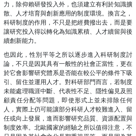
力，除仰賴研發投入外，也須建立有利於知識擴
散、人才培育與創新應用的制度環境。換言之，
科研制度的作用，不只是把經費撥出去，而是要
讓研究投入得以轉化為知識累積、人才續留與後
續創新能力。
也因此，性別平等之所以逐步進入科研制度討
論，不只是因其具有一般性的社會正當性，更在
於它會影響研究體系是否能在較公平的條件下吸
引、留住並運用人才。對科研部門而言，若制度
未能處理職涯中斷、代表性不足、隱性偏見及照
顧責任分配等問題，即使形式上並未排除任何
人，實際上仍可能讓部分科研人才較難進入、留
任或向上發展，進而影響研究品質、資源配置與
制度效率。北歐國家的經驗之所以值得注意，不