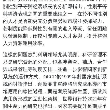
關性別平等與經濟成長的分析即指出，性別平等
與經濟表現之間的重要連結之一，在於不同性別
的人才是否能更充分參與勞動市場並發揮能力。
若制度能降低與性別有關的進入障礙、留任困難
與發展限制，便較可能擴大人才參與，提升整體
人力資源運用效率。
這樣的問題放到科研領域尤其明顯。科研管理不
只是研究資源的分配，也牽涉審查、補助、合作
與成果管理等制度安排，並進一步影響國家創新
系統的運作方式。OECD於1999年對國家創新系
統的討論指出，創新並非單純將研究成果導向市
場應用的線性過程，而是圍繞知識生產、擴散與
應用所形成的互動性架構。世界銀行於2021年有
關生產力的研究也指出，國家若要提升長期競爭