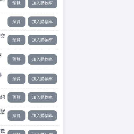
灣交
用
轉
介紹
生態
太數