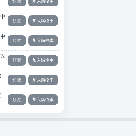
料中
料中
化政
技
展