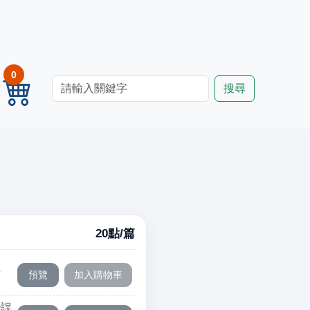
0
20點/篇
前
些誤