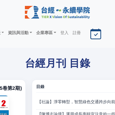
表
資訊與活動
企業專區
登入
註冊
台經月刊 目錄
目錄
5卷第2期)
【社論】淨零轉型，智慧綠色交通跨步向
【陳博志論壇】運用成長率時宜注意的一