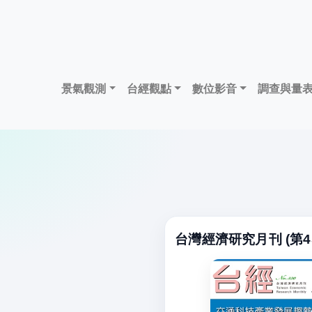
景氣觀測
台經觀點
數位影音
調查與量
台灣經濟研究月刊 (第4