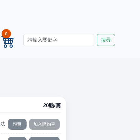
0
20點/篇
作法