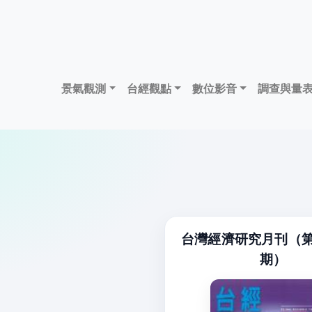
景氣觀測
台經觀點
數位影音
調查與量
台灣經濟研究月刊（第
期）