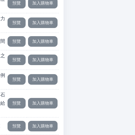
人力
空間
業之
範例
之石
法給
究