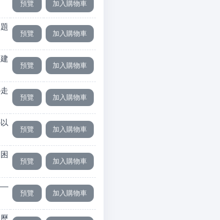
問題
由建
—走
—以
、困
——
略歷