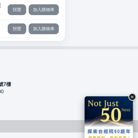
展
號7樓
00
×