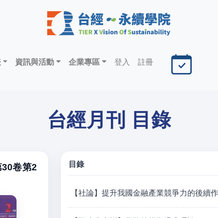
表
資訊與活動
企業專區
登入
註冊
台經月刊 目錄
目錄
30卷第2
【社論】提升我國金融產業競爭力的後續