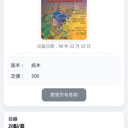
出版日期：96 年 12 月 10 日
版本：
紙本
定價：
200
目錄
20點/篇