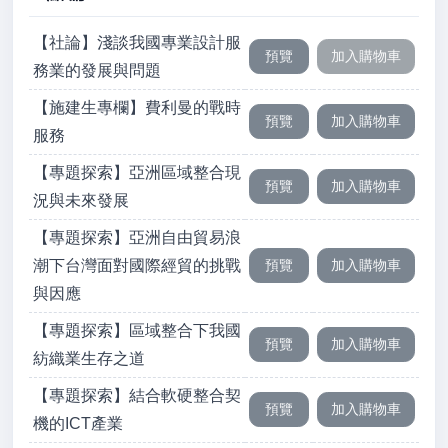
【社論】淺談我國專業設計服
務業的發展與問題
【施建生專欄】費利曼的戰時
服務
【專題探索】亞洲區域整合現
況與未來發展
【專題探索】亞洲自由貿易浪
潮下台灣面對國際經貿的挑戰
與因應
【專題探索】區域整合下我國
紡織業生存之道
【專題探索】結合軟硬整合契
機的ICT產業