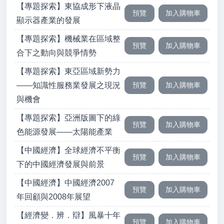
【專題探索】東協成形下液晶
顯示器產業的發展
【專題探索】機械業在區域整
合下之動向與競爭情勢
【專題探索】東亞區域新勢力
——知識性服務業發展之現況
與機會
【專題探索】亞洲版圖下的綠
色能源發展——太陽能產業
【中國經濟】全球經濟不平衡
下的中國經濟發展與前景
【中國經濟】中國經濟2007
年回顧與2008年展望
【經濟變．辨．辯】風暴十年