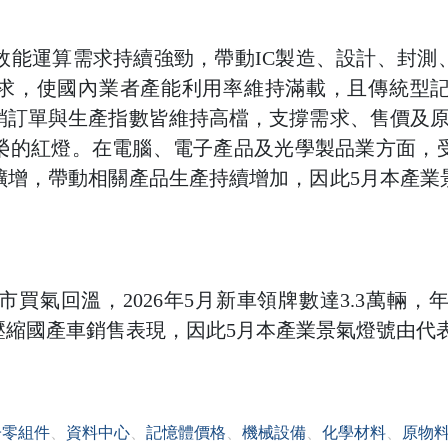
效能運算需求持續強勁，帶動IC製造、設計、封
應求，使國內業者產能利用率維持滿載，且傳統型
銷訂單與生產指數皆維持高檔，支撐需求、售價及原
榮的紅燈。在電腦、電子產品及光學製品業方面，受
擴增，帶動相關產品生產持續增加，因此5月本產業
買氣回溫，2026年5月新車領牌數達3.3萬輛，年
壓縮國產車銷售表現，因此5月本產業景氣燈號由代
子零組件
、
資料中心
、
記憶體價格
、
機械設備
、
化學材料
、
原物