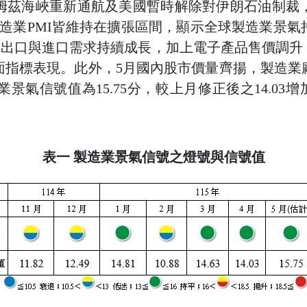
姆茲海峽重新通航及美國暫時解除對伊朗石油制裁
造業PMI皆維持在擴張區間，顯示全球製造業景
產品出口與進口需求持續成長，加上電子產品售價調
面指標表現。此外，5月國內股市價量齊揚，製造業
景氣信號值為15.75分，較上月修正後之14.03
表一 製造業景氣信號之燈號與信號值