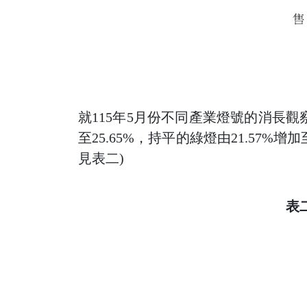
就115年5月份不同產業燈號的消長觀察，
至25.65%，持平的綠燈由21.57%增加
見表二)
表