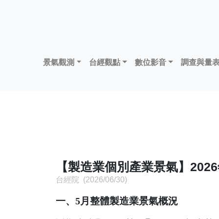
景氣觀測
台經觀點
數位影音
調查與量
【製造業個別產業景氣】202
台經院 (2026/06/30)
一、5月整體製造業景氣概況