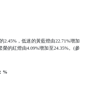
2.45%，低迷的黃藍燈由22.71%增加
繁榮的紅燈由4.09%增加至24.35%。(參
：%