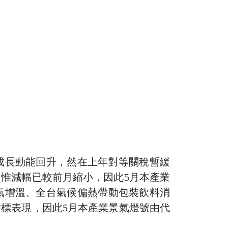
成長動能回升，然在上年對等關稅暫緩
惟減幅已較前月縮小，因此5月本產業
氣增溫、全台氣候偏熱帶動包裝飲料消
標表現，因此5月本產業景氣燈號由代