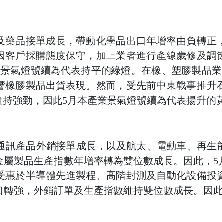
及藥品接單成長，帶動化學品出口年增率由負轉正
因客戶採購態度保守，加上業者進行產線歲修及調
業景氣燈號續為代表持平的綠燈。在橡、塑膠製品業
響橡膠製品出貨表現。然而，受先前中東戰事推升
維持強勁，因此5月本產業景氣燈號續為代表揚升的
資通訊產品外銷接單成長，以及航太、電動車、再生
金屬製品生產指數年增率轉為雙位數成長。因此，5
受惠於半導體先進製程、高階封測及自動化設備投
口轉強，外銷訂單及生產指數維持雙位數成長。因此