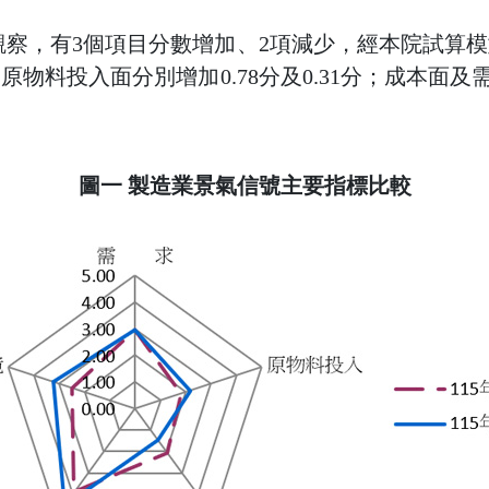
觀察，有3個項目分數增加、2項減少，經本院試算模
物料投入面分別增加0.78分及0.31分；成本面及需
圖一 製造業景氣信號主要指標比較