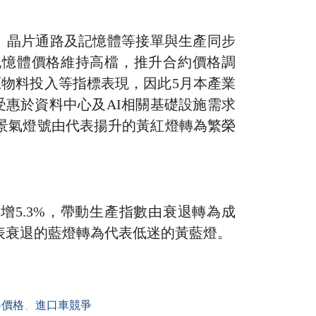
測、晶片通路及記憶體等接單與生產同步
記憶體價格維持高檔，推升合約價格調
物料投入等指標表現，因此5月本產業
惠於資料中心及AI相關基礎設施需求
景氣燈號由代表揚升的黃紅燈轉為繁榮
增5.3%，帶動生產指數由衰退轉為成
表衰退的藍燈轉為代表低迷的黃藍燈。
料價格
、
進口車競爭