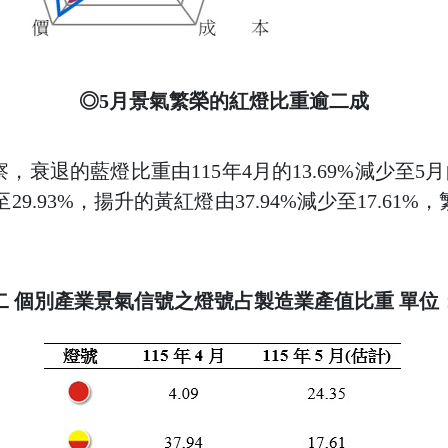
◎5月景氣繁榮的紅燈比重逾二成
衰退的藍燈比重由115年4月的13.69%減少至5月的
至29.93%，揚升的黃紅燈由37.94%減少至17.61%，
二 個別產業景氣信號之燈號占製造業產值比重 單位