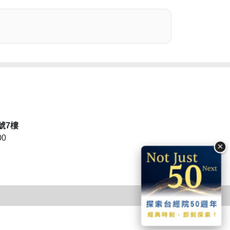
號7樓
00
×