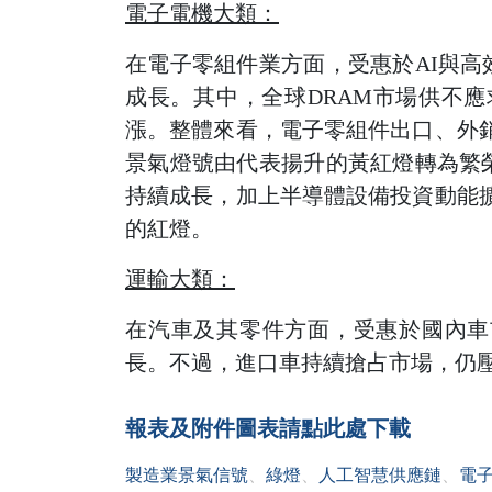
電子電機大類：
在電子零組件業方面，受惠於AI與高
成長。其中，全球DRAM市場供不
漲。整體來看，電子零組件出口、外
景氣燈號由代表揚升的黃紅燈轉為繁
持續成長，加上半導體設備投資動能
的紅燈。
運輸大類：
在汽車及其零件方面，受惠於國內車市
長。不過，進口車持續搶占市場，仍
報表及附件圖表請點此處下載
製造業景氣信號
、
綠燈
、
人工智慧供應鏈
、
電