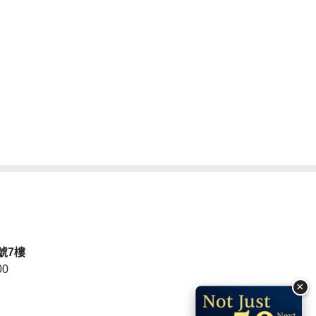
號7樓
00
×