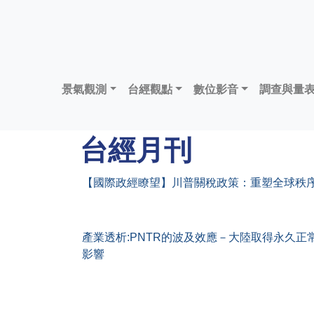
景氣觀測
台經觀點
數位影音
調查與量
台經月刊
【國際政經瞭望】川普關稅政策：重塑全球秩
產業透析:PNTR的波及效應－大陸取得永久
影響