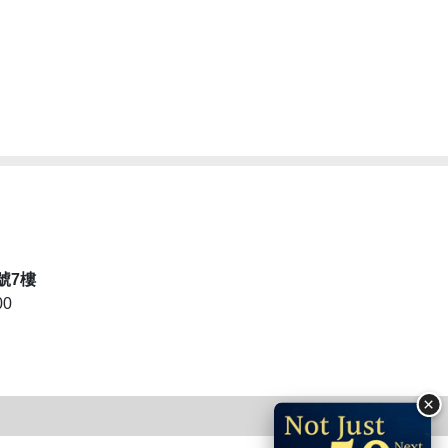
號7樓
00
×