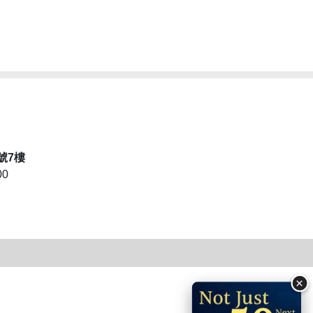
號7樓
00
×