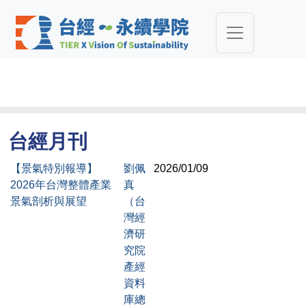
台經月刊
【景氣特別報導】
劉佩
2026/01/09
2026年台灣整體產業
真
景氣剖析與展望
（台
灣經
濟研
究院
產經
資料
庫總