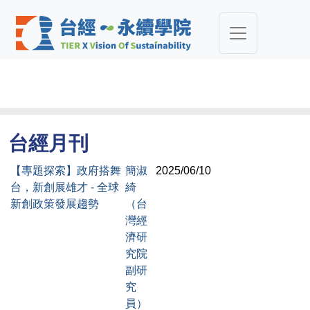
台經月刊
【專題探索】政府搭舞
簡淑
2025/06/10
台，新創展雄才 - 全球
綺
新創政策發展趨勢
（台
灣經
濟研
究院
副研
究
員）