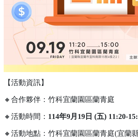
【活動資訊】
🔸合作夥伴：竹科宜蘭園區蘭青庭
🔸活動時間：
114
年
9
月
19
日
(
五
) 11:20-15
🔸活動地點：竹科宜蘭園區蘭青庭(宜蘭縣