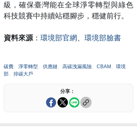
級，確保臺灣能在全球淨零轉型與綠色
科技競賽中持續站穩腳步，穩健前行。
資料來源
：
環境部官網
、
環境部臉書
碳費
、
淨零轉型
、
供應鏈
、
高碳洩漏風險
、
CBAM
、
環境
部
、
排碳大戶
分享：