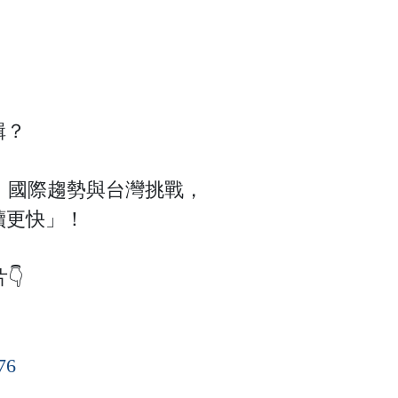
輯？
設計、國際趨勢與台灣挑戰，
續更快」！
👇
p76