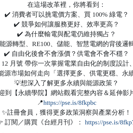
在這場改革裡，你將看到：
✔️ 消費者可以挑電價方案、買 100% 綠電？
✔️ 競爭如何讓服務更好、效率更高？
✔️ 為什麼輸電與配電仍維持獨占？
️ 能源轉型、RE100、儲能、智慧電網的背後邏
✔️ 自由化後會不會漲價？供電會不會不穩？
 年 12 月號 帶你一次掌握電業自由化的制度
能源市場如何走向「選擇更多、供電更穩、永
💡想深入了解更多永續與能源政策？
迎到【永續學院】網站觀看完整內容＆延伸影片
📍
https://pse.is/8fkpbc
✨註冊會員，獲得更多政策洞察與產業分析！
👉 訂閱／購買《台經月刊》：
https://pse.is/8fk