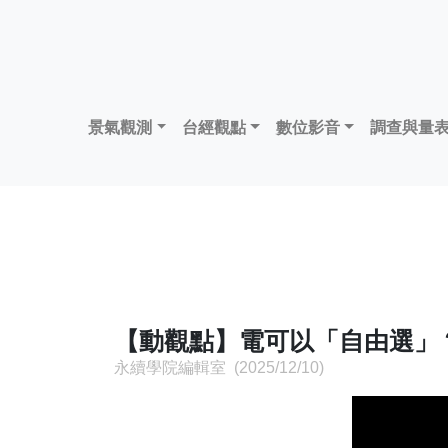
景氣觀測
台經觀點
數位影音
調查與量
【動觀點】電可以「自由選」
永續學院編輯室 (2025/12/10)