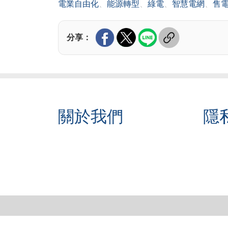
電業自由化
、
能源轉型
、
綠電
、
智慧電網
、
售
分享：
關於我們
隱