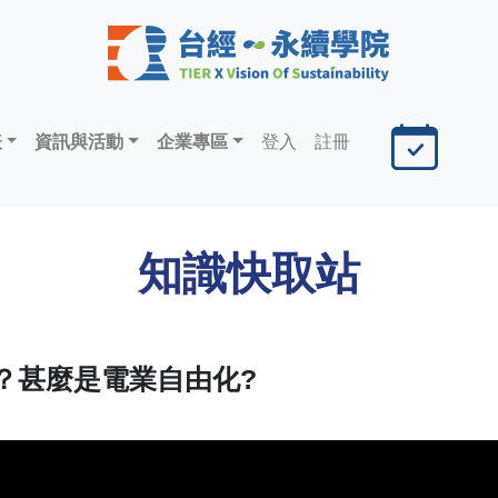
表
資訊與活動
企業專區
登入
註冊
知識快取站
？甚麼是電業自由化?