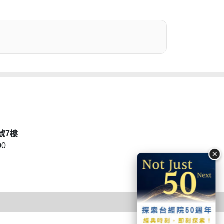
號7樓
00
×