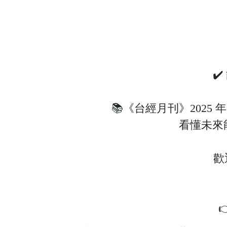
✔
📚《台經月刊》2025
看懂未來
歡