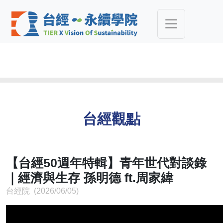
台經觀點
【台經50週年特輯】青年世代對談錄
｜經濟與生存 孫明德 ft.周家緯
台經院 (2026/06/05)