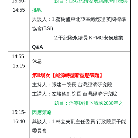
13:30-
題目：ESG永續發展新經濟商機與
14:55
挑戰
與談人：
1.
蒲樹盛東北亞區總經理
英國標準
協會
(BSI)
2.
于紀隆永續長
KPMG
安侯建業
Q&A
1
4
:55-
休息
15:15
第Ⅲ場次
【能源轉型新型態議題】
主持人：張建一院長
台灣經濟研究院
主講人：左峻德副院長
台灣經濟研究院
題目：淨零碳排下我國2030年之
15:15-
因應策略
16:40
與談人：
1.
林立夫副主任委員
行政院原子能
委員會