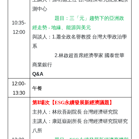
測中心
題目：三「元」趨勢下的亞洲政
10:35-
經走勢 - 地緣、能源與美元
12:00
與談人：
1.
蕭全政名譽教授
台灣大學政治學
系
2.
林啟超首席經濟學家
國泰世華
商業銀行
Q&A
12:00-
午餐
13:30
第Ⅱ場次【ESG
永續發展
新經濟議題
】
主持人：林欣吾副院長
台灣經濟研究院
主講人：康廷嶽副所長
台灣經濟研究院研究
八所