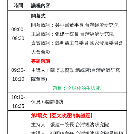
時間
議程內容
開幕式
開幕致詞：
吳中書董事長
台灣經濟研究院
09:00-
主席致詞：
張建一院長
台灣經濟研究院
09:30
貴賓致詞：
龔明鑫主任委員
國家發展委員會
大會合影
專題演講
09:30-
主講人
：陳博志資政
總統府
(
台灣經濟研究
10:10
院董事
)
題目：全球化的生與死
10:10-
休息
/
媒體聯訪
10:35
第Ⅰ場次
【
亞太政經情勢議題
】
主持人：張建一院長
台灣經濟研究院
主講人：孫明德主任
台灣經濟研究院景氣預