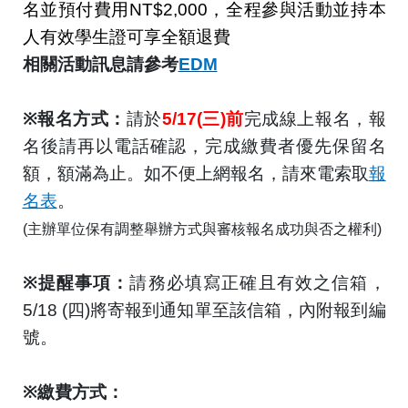
名並預付費用
NT$2,000
，全程參與活動並持本
人有效學生證可享全額退費
相關活動訊息請參考
EDM
※
報名方式：
請於
5/17(
三
)
前
完成
線上報名，報
名後請再以電話確認，完成繳費者優先保留名
額，額滿為止。如不便上網報名，請來電索取
報
名表
。
(
主辦單位保有調整舉辦方式與審核報名成功與否之權利
)
※
提醒事項：
請務必填寫正確且有效之
信箱
，
5/18 (
四
)
將寄報到通知單至該信箱
，內附報到編
號。
※
繳費方式：