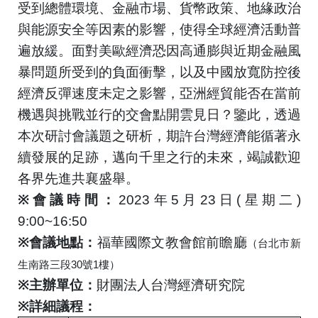
受到總體環境、金融市場、貨幣政策、地緣政治
與能源安全等因素的影響，使得全球經濟活動普
遍放緩。面對美歐經濟恐因高通膨與近期金融風
暴問題所受到的負面衝擊，以及中國放寬防控後
經濟反彈速度未定之影響，亞洲經貿能否在當前
機遇與挑戰並行的交會點開雲見日？鑒此，透過
本次研討會議題之研析，期許台灣經濟能循著永
續發展的足跡，邁向千里之行的未來，竭誠歡迎
各界先進共襄盛舉。
※
會議時間：
2023
年
5
月
23
日
(
星期二
)
9:00~16:50
※
會議地點：
福華國際文教會館前瞻廳
（台北市新
生南路三段
30
號
1
樓）
※
主辦單位：
財團法人台灣經濟研究院
※
詳細議程：