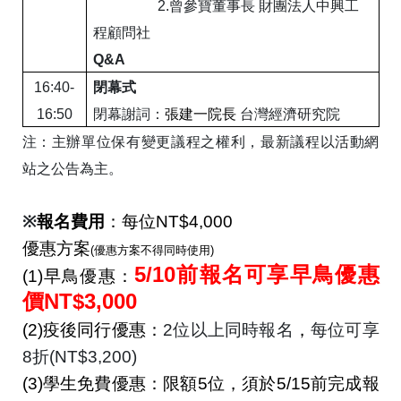
2.
曾參寶董事長
財團法人中興工
程顧問社
Q&A
16:40-
閉幕式
16:50
閉幕謝詞：
張建一院長
台灣經濟研究院
注：主辦單位保有變更議程之權利，最新議程以活動網
站之公告為主。
※
報名費用
：每位
NT$4,000
優惠方案
(
優惠方案不得同時使用
)
5/10
前報名可享早鳥優惠
(1)
早鳥優惠：
NT$3,000
價
(2)
疫後同行優惠：
2
位以上同時報名
，
每位
可享
8
折
(NT$3,200)
(3)
學生免費優惠：限額
5
位，須於
5/15
前完成報