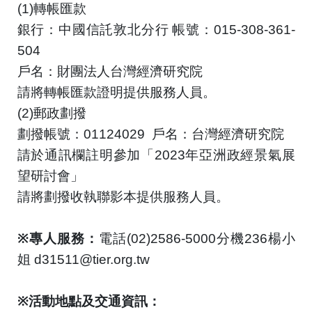
(1)
轉帳匯款
銀行：中國信託敦北分行
帳號：
015-308-361-
504
戶名：財團法人台灣經濟研究院
請將轉帳匯款證明提供服務人員。
(2)
郵政劃撥
劃撥帳號：
01124029
戶名：台灣經濟研究院
請於通訊欄註明參加「
2023
年亞洲政經景氣展
望研討會」
請將劃撥收執聯影本提供服務人員。
※
專人服務：
電話
(02)2586-5000
分機
236
楊小
姐
d31511@tier.org.tw
※
活動地點及交通資訊：