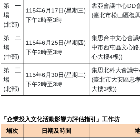
第一
犇亞會議中心DD
115年6月17日(星期三)
場
(臺北市松山區復興
下午2時至3時
(北部)
第二
集思台中文心會議
115年6月25日(星期四)
場
中市西屯區文心路二
下午2時至3時
(中部)
心大樓4樓))
第三
集思北科大會議中
115年6月30日(星期二)
場
(臺北市大安區忠孝
下午2時至3時
(北部)
大樓3樓))
「企業投入文化活動影響力評估指引」工作坊
場次
日期及時間