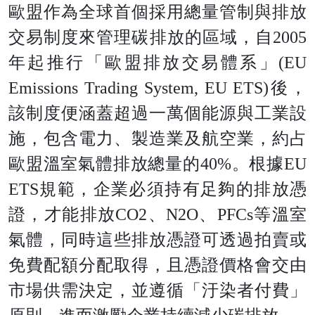
歐盟作為全球首個採用總量管制與排放
交易制度來管理碳排放的區域，自2005
年起推行「歐盟排放交易體系」(EU
Emissions Trading System, EU ETS)後，
該制度便涵蓋超過一萬個能源與工業設
施，包含電力、製造業及航空業，約占
歐盟溫室氣體排放總量的40%。根據EU
ETS規範，企業必須持有足夠的排放憑
證，才能排放CO2、N2O、PFCs等溫室
氣體，同時這些排放憑證可透過拍賣或
免費配額分配取得，且憑證價格會交由
市場供需決定，並遵循「汙染者付費」