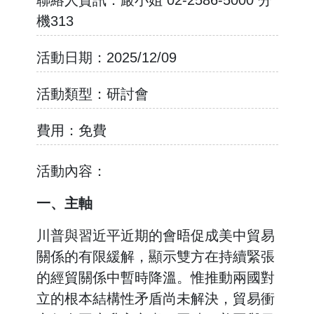
聯絡人資訊：
嚴小姐 02-2586-5000 分
機313
活動日期：
2025/12/09
活動類型：
研討會
費用：
免費
活動內容：
一、主軸
川普與習近平近期的會晤促成美中貿易
關係的有限緩解，顯示雙方在持續緊張
的經貿關係中暫時降溫。惟推動兩國對
立的根本結構性矛盾尚未解決，貿易衝