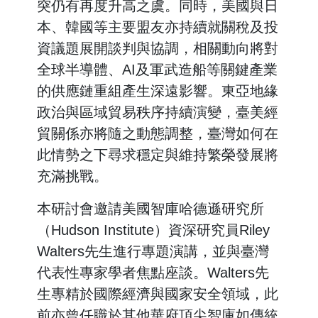
突仍有再度升高之虞。同時，美國與日
本、韓國等主要盟友亦持續就關稅及投
資議題展開談判與協調，相關動向將對
全球半導體、AI及軍武造船等關鍵產業
的供應鏈重組產生深遠影響。東亞地緣
政治與區域貿易秩序持續演變，臺美經
貿關係亦將隨之動態調整，臺灣如何在
此情勢之下尋求穩定與維持繁榮發展將
充滿挑戰。
本研討會邀請美國智庫哈德遜研究所
（Hudson Institute）資深研究員Riley
Walters先生進行專題演講，並與臺灣
代表性專家學者焦點座談。Walters先
生專精於國際經濟與國家安全領域，此
前亦曾任職於其他華府頂尖智庫如傳統